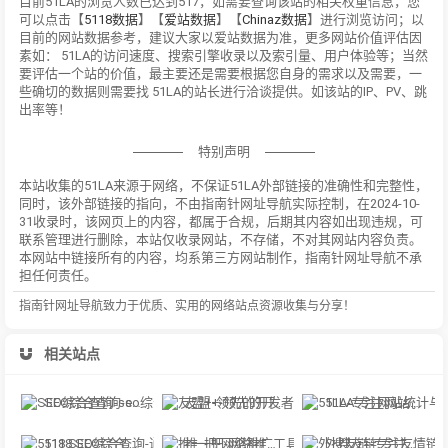
目前51LA的浏览人数已达到517，如需要查询该站的相关权重信息，您
可以点击【
5118数据
】【
爱站数据
】【
Chinaz数据
】进行浏览访问；以
目前的网站数据参考，建议大家以爱站数据为准，更多网站价值评估因
素如： 51LA的访问速度、搜索引擎收录以及索引量、用户体验等；当然
要评估一个站的价值，最主要还是需要根据您自身的需求以及需要，一
些确切的数据则需要找 51LA的站长进行洽谈提供。如该站的IP、PV、跳
出率等！
特别声明
本站收集的51LA来源于网络，不保证51LA外部链接的准确性和完整性，
同时，该外部链接的指向，不由指南针网址导航实际控制，在2024-10-
31收录时，该网页上的内容，都属于合规，后期其内容如出现违规，可
联系管理进行删除，本站仅收录网站，不存储，不对其网站内容负责。
本网站中链接所有的内容，均系第三方网站制作，指南针网址导航不承
担任何责任。
指南针网址导航致力于优质、实用的网络站点资源收集与分享！
相关站点
SEO综合查询-seo综合查询可以查到该网站在各大搜索引擎的信息，包括收录，
友盟+-领先的开发者服务及数据智能服务商
51LA-专注网站统计与数据分析行业
5118 SEO综合查询-通过对排名各类大数据挖掘,提供关键词挖掘,行业词库,站群权重
推一把-网络推广工具资源
外搜友链-专注友情链接交换、友情链接交易、友情链接查询和友情链接监控