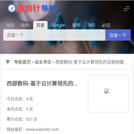
搜索
站内
百度
Google
搜狗
360
必应
百度一下
导航首页
»
站长专区
»
西部数码-基于云计算领先的互联网服务提供商
西部数码-基于云计算领先的互联网服务提供商
今日点击：4 次
本月点击：9 次
累计点击：527 次
网站域名：www.west263.com