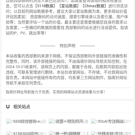
目前西部数码的浏览人数已达到527，如需要查询该站的相关权重信
息，您可以点击【
5118数据
】【
爱站数据
】【
Chinaz数据
】进行浏览访
问；以目前的网站数据参考，建议大家以爱站数据为准，更多网站价值
评估因素如： 西部数码的访问速度、搜索引擎收录以及索引量、用户体
验等；当然要评估一个站的价值，最主要还是需要根据您自身的需求以
及需要，一些确切的数据则需要找 西部数码的站长进行洽谈提供。如该
站的IP、PV、跳出率等！
特别声明
本站收集的西部数码来源于网络，不保证西部数码外部链接的准确性和
完整性，同时，该外部链接的指向，不由指南针网址导航实际控制，在
2024-10-31收录时，该网页上的内容，都属于合规，后期其内容如出现
违规，可联系管理进行删除，本站仅收录网站，不存储，不对其网站内
容负责。本网站中链接所有的内容，均系第三方网站制作，指南针网址
导航不承担任何责任。
指南针网址导航致力于优质、实用的网络站点资源收集与分享！
相关站点
SEO综合查询-seo综合查询可以查到该网站在各大搜索引擎的信息，包括收录，
友盟+-领先的开发者服务及数据智能服务商
51LA-专注网站统计与数据分析行业
5118 SEO综合查询-通过对排名各类大数据挖掘,提供关键词挖掘,行业词库,站群权重
推一把-网络推广工具资源
外搜友链-专注友情链接交换、友情链接交易、友情链接查询和友情链接监控