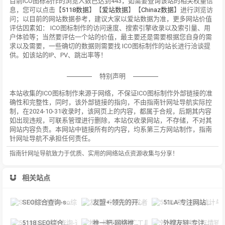
目前ICO图标制作的浏览人数已达到443，如需要查询该站的相关权重信
息，您可以点击【
5118数据
】【
爱站数据
】【
Chinaz数据
】进行浏览访
问；以目前的网站数据参考，建议大家以爱站数据为准，更多网站价值
评估因素如： ICO图标制作的访问速度、搜索引擎收录以及索引量、用
户体验等；当然要评估一个站的价值，最主要还是需要根据您自身的需
求以及需要，一些确切的数据则需要找 ICO图标制作的站长进行洽谈提
供。如该站的IP、PV、跳出率等！
特别声明
本站收集的ICO图标制作来源于网络，不保证ICO图标制作外部链接的准
确性和完整性，同时，该外部链接的指向，不由指南针网址导航实际控
制，在2024-10-31收录时，该网页上的内容，都属于合规，后期其内容
如出现违规，可联系管理进行删除，本站仅收录网站，不存储，不对其
网站内容负责。本网站中链接所有的内容，均系第三方网站制作，指南
针网址导航不承担任何责任。
指南针网址导航致力于优质、实用的网络站点资源收集与分享！
相关站点
SEO综合查询-seo综合查询可以查到该网站在各大搜索引擎的信息，包括收录，
友盟+-领先的开发者服务及数据智能服务商
51LA-专注网站统计与数据分析行业
5118 SEO综合查询-通过对排名各类大数据挖掘,提供关键词挖掘,行业词库,站群权重
推一把-网络推广工具资源
外搜友链-专注友情链接交换、友情链接交易、友情链接查询和友情链接监控