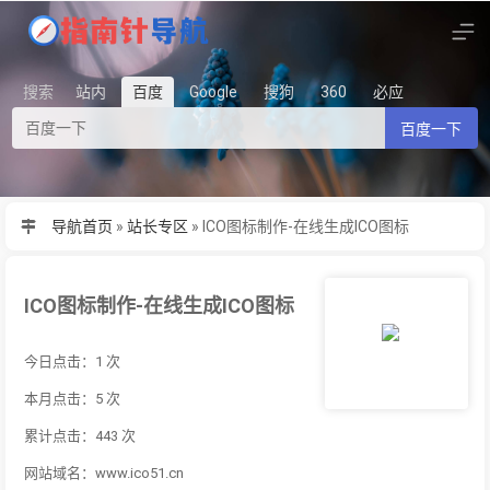
搜索
站内
百度
Google
搜狗
360
必应
百度一下
导航首页
»
站长专区
»
ICO图标制作-在线生成ICO图标
ICO图标制作-在线生成ICO图标
今日点击：1 次
本月点击：5 次
累计点击：443 次
网站域名：www.ico51.cn