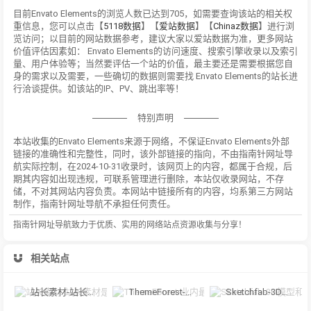
目前Envato Elements的浏览人数已达到705，如需要查询该站的相关权
重信息，您可以点击【
5118数据
】【
爱站数据
】【
Chinaz数据
】进行浏
览访问；以目前的网站数据参考，建议大家以爱站数据为准，更多网站
价值评估因素如： Envato Elements的访问速度、搜索引擎收录以及索引
量、用户体验等；当然要评估一个站的价值，最主要还是需要根据您自
身的需求以及需要，一些确切的数据则需要找 Envato Elements的站长进
行洽谈提供。如该站的IP、PV、跳出率等！
特别声明
本站收集的Envato Elements来源于网络，不保证Envato Elements外部
链接的准确性和完整性，同时，该外部链接的指向，不由指南针网址导
航实际控制，在2024-10-31收录时，该网页上的内容，都属于合规，后
期其内容如出现违规，可联系管理进行删除，本站仅收录网站，不存
储，不对其网站内容负责。本网站中链接所有的内容，均系第三方网站
制作，指南针网址导航不承担任何责任。
指南针网址导航致力于优质、实用的网络站点资源收集与分享！
相关站点
站长素材-站长素材是一家大型综合设计类素材网站，提供高清图片素材、PS
ThemeForest-业内最大的网站模板和CMS主题商城之一
Sketchfab-3D模型和AR内容的在线展示和交易平台