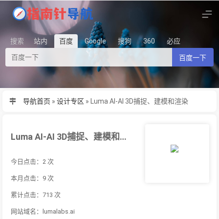
搜索
站内
百度
Google
搜狗
360
必应
百度一下
导航首页
»
设计专区
»
Luma AI-AI 3D捕捉、建模和渲染
Luma AI-AI 3D捕捉、建模和渲染
今日点击：2 次
本月点击：9 次
累计点击：713 次
网站域名：lumalabs.ai