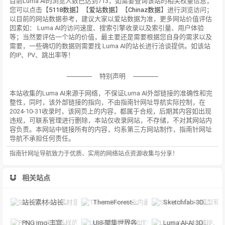
目前Luma AI的浏览人数已达到713，如需要查询该站的相关权重信息，
您可以点击【
5118数据
】【
爱站数据
】【
Chinaz数据
】进行浏览访问；
以目前的网站数据参考，建议大家以爱站数据为准，更多网站价值评估
因素如： Luma AI的访问速度、搜索引擎收录以及索引量、用户体验
等；当然要评估一个站的价值，最主要还是需要根据您自身的需求以及
需要，一些确切的数据则需要找 Luma AI的站长进行洽谈提供。如该站
的IP、PV、跳出率等！
特别声明
本站收集的Luma AI来源于网络，不保证Luma AI外部链接的准确性和完
整性，同时，该外部链接的指向，不由指南针网址导航实际控制，在
2024-10-31收录时，该网页上的内容，都属于合规，后期其内容如出现
违规，可联系管理进行删除，本站仅收录网站，不存储，不对其网站内
容负责。本网站中链接所有的内容，均系第三方网站制作，指南针网址
导航不承担任何责任。
指南针网址导航致力于优质、实用的网络站点资源收集与分享！
相关站点
站长素材-站长素材是一家大型综合设计类素材网站，提供高清图片素材、PS
ThemeForest-业内最大的网站模板和CMS主题商城之一
Sketchfab-3D模型和AR内容的在线展示和交易平台
PNG img-丰富多样的PNG图片库，设计师的理想选择
UI8-聚集世界各地优秀UI设计源文件
Luma AI-AI 3D捕捉、建模和渲染