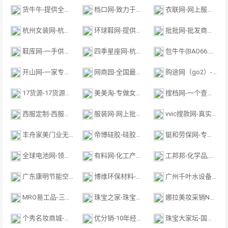
货牛牛-提供全国数十万款服装一手女装货源
档口网-致力于全面整合江浙沪地区丰富的服装资源
衣联网-网上服装批发市场的领航者
杭州女装网-杭州常青网络科技有限公司创建的网上批发平台
环球鞋网-提供鞋子品牌加盟
批批网-批发商圈和10万家优质厂商的供应
鞋库网-一手供应批发市场
四季星座网-杭州女装货源批发网
包牛牛(BAO66.CN)-一家专门做箱包货源批发的网站
开山网-一家专门做女鞋货源批发的网站
网商园-全国最早最专业的服装服饰类货源分销平台
购途网（go2）-聚实力女鞋大厂，享海量商机流量
17货源-17货源提供广州沙河、新塘，潮汕普宁、汕头，白沟等服装批发市
美美淘-专做女鞋批发的网站
搜档网-一个查询各地批发市场档口微信的货源平台
西服定制-西服定制哪家好-推荐雄武西服厂家
服装网-网上批发和零售服饰的网站
vvic搜款网-真实档口一手货源,真实档口一...
丰舟家美门业无锡有限公司-专注于门窗定制批发门窗生产销售的公司
帝博硅胶-硅胶制品,硅橡胶制品,硅胶制品厂,东莞硅胶制品厂
铤和劳保网-专注于劳保用品批发
全球电池网-领先的电池行业门户网站,汇集了国内外电池及相关行业的经销商.
有料网-化工产业数字化综合服务平台
工邦邦-化学品,危险品,MRO工业用品,一站式采购服务平台
广东康明节能空调有限公司-提供冷却塔填料,冷却塔风机,冷却塔电机,冷却塔减速器,冷却塔
博维环保材料-专业从事PVA膜，凝珠高速自动包装机应用开发
广州千叶水设备-一站式泳池水处理设备供应批发商
MRO易工品-三一重工集团旗下品牌_易工品mro工业品交易平台
珠宝之家-珠宝消费者之间的生活圈的专业社区
娜拉美妆采销NALA-国内知名的美妆采购批发网站
个秀名妆商城-化妆品批发-韩国化妆品批发-进口化妆品批发
优分销-10年经营,是全国至大的进口化妆品批发网站
珠宝大家坛-国内最专业的珠宝交流论坛和珠宝交易平台