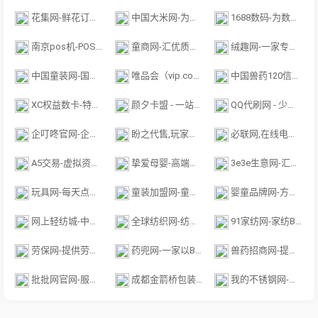
花集网-鲜花订单交易中心
中国大米网-为米业同仁们建立集供求信息
1688数码-为数千万网商提供海量商机信息和便捷安全的在线交易市场
南京pos机-POS机价格回收批发等服务
童商网-汇优质童装货源，聚实力童装大厂，是网络卖家网络货源平台
绒趣网-一家专注毛绒玩具批发的网店货源一件代发平台
中国童装网-国内儿童服装行业权威的B2B信息与招商服务平台
唯品会（vip.com）-新春年货节
中国兽药120信息网_中国兽药信息网_兽药厂家_兽药供求_兽药求购_兽药信息发布-中国兽药信息网
XC权益数卡-特价会员充值-电子卡券采购平台
颜夕卡盟 - 一站式虚拟生态服务平台
QQ代刷网 - 少年代刷网,卡盟刷赞网站,自助代刷平台
企叮咚官网-企叮咚链接地址
盼之代售,玩家虚拟财产的守护者,游戏账号交易平台
必联网,在线电子招投标交易平台与互联网采购供应交易平台
A5交易-虚拟资产投资交易中心-徐州八方网络科技有限公司
挚爱母婴-高端母婴用品B2B分销平台
3e3e生意网-汇优质童装货源，聚实力童装大厂，享百万商机流量，为广大童装厂
玩具网-每天点击率超10万的专业玩具B2B网站
童装加盟网-童装行业门户网站
婴童品牌网-方便开母婴店经销商找到婴儿用品代理批发的品牌
网上轻纺城-中国服装纺织行业专业的网上纺织品交易平台
全球纺织网-纺织行业知名的门户网站
91家纺网-家纺B2B电子商务平台
劳保网-提供劳保市场行情及劳保用品供求信息
药兜网-一家以B2B三方交易业务为基础的互联网电商企业
兽药招商网-提供最新兽药招商、兽药代理、兽药直销、兽药批发等信息
批批网官网-服装批发APP，会直播的服装批发网，十三行沙河四季青男装女装
成都金箭桥包装公司-彩盒,成都包装厂,礼品盒,包装印刷,印刷,纸箱定制,彩盒定制
我的不锈钢网-不锈钢采购贸易的优质平台