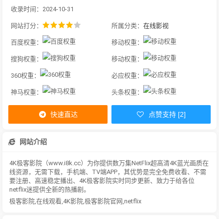
收录时间：2024-10-31
网站打分：
所属分类：
在线影视
百度权重：
移动权重：
搜狗权重：
移动权重：
360权重：
必应权重：
神马权重：
头条权重：
快速直达
点赞支持 [2]
网站介绍
4K极客影院（www.i8k.cc）为你提供数万集NetFlix超高清4K蓝光画质在
线资源，无需下载，手机端、TV端APP，其优势是完全免费收看、不需
要注册、高速稳定播出、4K极客影院实时同步更新、致力于给各位
netflix迷提供全新的热播剧。
极客影院,在线观看,4K影院,极客影院官网,netflix