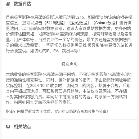
数据评估
目前极客影院4K高清的浏览人数已达到5215，如需要查询该站的相关权
重信息，您可以点击【
5118数据
】【
爱站数据
】【
Chinaz数据
】进行浏
览访问；以目前的网站数据参考，建议大家以爱站数据为准，更多网站
价值评估因素如： 极客影院4K高清的访问速度、搜索引擎收录以及索引
量、用户体验等；当然要评估一个站的价值，最主要还是需要根据您自
身的需求以及需要，一些确切的数据则需要找 极客影院4K高清的站长进
行洽谈提供。如该站的IP、PV、跳出率等！
特别声明
本站收集的极客影院4K高清来源于网络，不保证极客影院4K高清外部链
接的准确性和完整性，同时，该外部链接的指向，不由指南针网址导航
实际控制，在2024-10-31收录时，该网页上的内容，都属于合规，后期
其内容如出现违规，可联系管理进行删除，本站仅收录网站，不存储，
不对其网站内容负责。本网站中链接所有的内容，均系第三方网站制
作，指南针网址导航不承担任何责任。
指南针网址导航致力于优质、实用的网络站点资源收集与分享！
相关站点