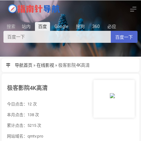
搜索
站内
百度
Google
搜狗
360
必应
百度一下
导航首页
»
在线影视
»
极客影院4K高清
极客影院4K高清
今日点击：12 次
本月点击：138 次
累计点击：5215 次
网站域名：qmtv.pro