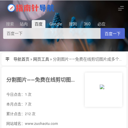
搜索
站内
百度
Google
搜狗
360
必应
百度一下
导航首页
»
网页工具
»
分割图片——免费在线剪切图片成多个小图片
分割图片——免费在线剪切图片成多个小图片
今日点击：1 次
本月点击：7 次
累计点击：212 次
网站域名：www.zuohaotu.com