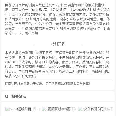
目前分割图片的浏览人数已达到212，如需要查询该站的相关权重信
息，您可以点击【
5118数据
】【
爱站数据
】【
Chinaz数据
】进行浏览访
问；以目前的网站数据参考，建议大家以爱站数据为准，更多网站价值
评估因素如： 分割图片的访问速度、搜索引擎收录以及索引量、用户体
验等；当然要评估一个站的价值，最主要还是需要根据您自身的需求以
及需要，一些确切的数据则需要找 分割图片的站长进行洽谈提供。如该
站的IP、PV、跳出率等！
特别声明
本站收集的分割图片来源于网络，不保证分割图片外部链接的准确性和
完整性，同时，该外部链接的指向，不由指南针网址导航实际控制，在
2025-01-30收录时，该网页上的内容，都属于合规，后期其内容如出现
违规，可联系管理进行删除，本站仅收录网站，不存储，不对其网站内
容负责。本网站中链接所有的内容，均系第三方网站制作，指南针网址
导航不承担任何责任。
指南针网址导航致力于优质、实用的网络站点资源收集与分享！
相关站点
SEO超级外链工具 - 在线批量发布外链_免费外链发布工具
视频解析-vip视频解析，建议使用谷歌浏览器。
文件传输助手-微信官方在线传文件，微信文件传输助手网页版，使用手机微信扫码传输文件！