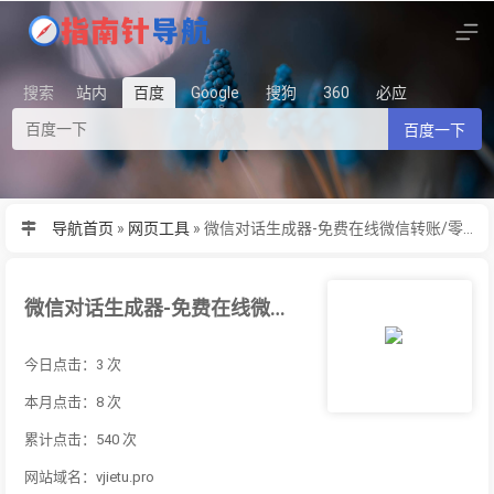
搜索
站内
百度
Google
搜狗
360
必应
百度一下
导航首页
»
网页工具
»
微信对话生成器-免费在线微信转账/零钱生成器
微信对话生成器-免费在线微信转账/零钱生成器
今日点击：3 次
本月点击：8 次
累计点击：540 次
网站域名：vjietu.pro