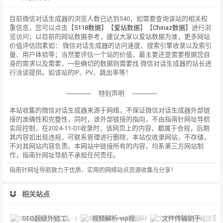
目前微信对话生成器的浏览人数已达到540，如需要查询该站的相关权
重信息，您可以点击【
5118数据
】【
爱站数据
】【
Chinaz数据
】进行浏
览访问；以目前的网站数据参考，建议大家以爱站数据为准，更多网站
价值评估因素如： 微信对话生成器的访问速度、搜索引擎收录以及索引
量、用户体验等；当然要评估一个站的价值，最主要还是需要根据您自
身的需求以及需要，一些确切的数据则需要找 微信对话生成器的站长进
行洽谈提供。如该站的IP、PV、跳出率等！
特别声明
本站收集的微信对话生成器来源于网络，不保证微信对话生成器外部链
接的准确性和完整性，同时，该外部链接的指向，不由指南针网址导航
实际控制，在2024-11-01收录时，该网页上的内容，都属于合规，后期
其内容如出现违规，可联系管理进行删除，本站仅收录网站，不存储，
不对其网站内容负责。本网站中链接所有的内容，均系第三方网站制
作，指南针网址导航不承担任何责任。
指南针网址导航致力于优质、实用的网络站点资源收集与分享！
相关站点
SEO超级外链工具 - 在线批量发布外链_免费外链发布工具
视频解析-vip视频解析，建议使用谷歌浏览器。
文件传输助手-微信官方在线传文件，微信文件传输助手网页版，使用手机微信扫码传输文件！