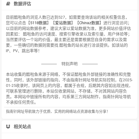
数据评估
目前酷啦鱼的浏览人数已达到527，如需要查询该站的相关权重信息，
您可以点击【
5118数据
】【
爱站数据
】【
Chinaz数据
】进行浏览访问；
以目前的网站数据参考，建议大家以爱站数据为准，更多网站价值评估
因素如： 酷啦鱼的访问速度、搜索引擎收录以及索引量、用户体验等；
当然要评估一个站的价值，最主要还是需要根据您自身的需求以及需
要，一些确切的数据则需要找 酷啦鱼的站长进行洽谈提供。如该站的
IP、PV、跳出率等！
特别声明
本站收集的酷啦鱼来源于网络，不保证酷啦鱼外部链接的准确性和完整
性，同时，该外部链接的指向，不由指南针网址导航实际控制，在2025-
01-25收录时，该网页上的内容，都属于合规，后期其内容如出现违规，
可联系管理进行删除，本站仅收录网站，不存储，不对其网站内容负
责。本网站中链接所有的内容，均系第三方网站制作，指南针网址导航
不承担任何责任。
指南针网址导航致力于优质、实用的网络站点资源收集与分享！
相关站点