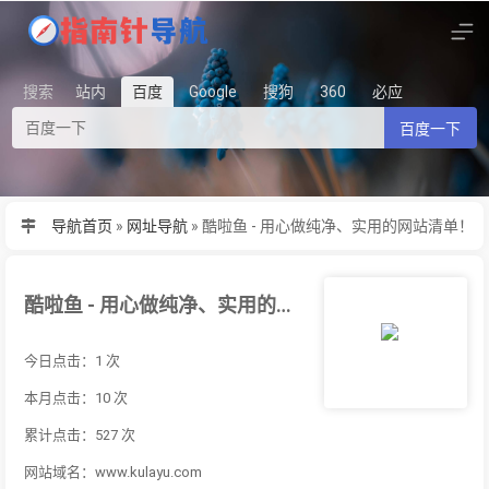
搜索
站内
百度
Google
搜狗
360
必应
百度一下
导航首页
»
网址导航
»
酷啦鱼 - 用心做纯净、实用的网站清单！
酷啦鱼 - 用心做纯净、实用的网站清单！
今日点击：1 次
本月点击：10 次
累计点击：527 次
网站域名：www.kulayu.com