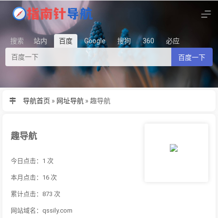
搜索
站内
百度
Google
搜狗
360
必应
百度一下
导航首页
»
网址导航
»
趣导航
趣导航
今日点击：1 次
本月点击：16 次
累计点击：873 次
网站域名：qssily.com