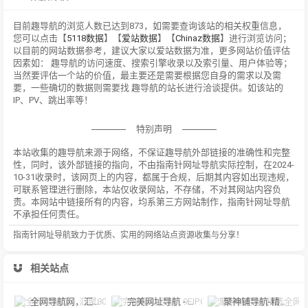
目前趣导航的浏览人数已达到873，如需要查询该站的相关权重信息，
您可以点击【
5118数据
】【
爱站数据
】【
Chinaz数据
】进行浏览访问；
以目前的网站数据参考，建议大家以爱站数据为准，更多网站价值评估
因素如： 趣导航的访问速度、搜索引擎收录以及索引量、用户体验等；
当然要评估一个站的价值，最主要还是需要根据您自身的需求以及需
要，一些确切的数据则需要找 趣导航的站长进行洽谈提供。如该站的
IP、PV、跳出率等！
特别声明
本站收集的趣导航来源于网络，不保证趣导航外部链接的准确性和完整
性，同时，该外部链接的指向，不由指南针网址导航实际控制，在2024-
10-31收录时，该网页上的内容，都属于合规，后期其内容如出现违规，
可联系管理进行删除，本站仅收录网站，不存储，不对其网站内容负
责。本网站中链接所有的内容，均系第三方网站制作，指南针网址导航
不承担任何责任。
指南针网址导航致力于优质、实用的网络站点资源收集与分享！
相关站点
全网导航网，汇聚800+优质导航网站入口
完美网址导航 - 9EIP.COM_ 好用好玩的宝藏资源分享站
聚神铺导航-精选全网超好用的资源网站