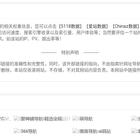
站的相关权重信息，您可以点击【
5118数据
】【
爱站数据
】【
Chinaz数据
的访问速度、搜索引擎收录以及索引量、用户体验等；当然要评估一个站
。如该站的IP、PV、跳出率等！
特别声明
接的准确性和完整性，同时，该外部链接的指向，不由指南针网址导航实际控
行删除，本站仅收录网站，不存储，不对其网站内容负责。本网站中链接
！
分享站
聚神铺导航-精选全网超好用的资源网站
萌导航
36k导航
墨鱼导航-ai网站