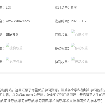
击：2 次
本月点击：8 次
：www.xxnav.com
收录时间：2025-01-23
类：
网址导航
百度权重：
重：
移动权重：
重：
神马权重：
学习网扯导航网站。这里汇聚了海量优质学习资源，涵盖各个学科领域和学习
学习为帆，以 XxNav.com 为导航，驶向知识的广阔海洋，开启智慧人生的
航,职业导航,学习者导航,学习资源,学术指导,学术支持,学习资讯,学术导引