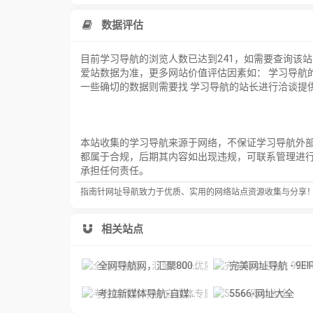
数据评估
目前学习导航的浏览人数已达到241，如需要查询该
爱站数据为准，更多网站价值评估因素如： 学习导航
一些确切的数据则需要找 学习导航的站长进行洽谈提供
本站收集的学习导航来源于网络，不保证学习导航外部链
都属于合规，后期其内容如出现违规，可联系管理进
承担任何责任。
指南针网址导航致力于优质、实用的网络站点资源收集与分享
相关站点
全网导航网，汇聚800+优质导航网站入口
完美网址导航 - 9EIP.COM_ 好用好玩的宝藏资源
考拉新媒体导航-自媒体专属
5566-网址大全