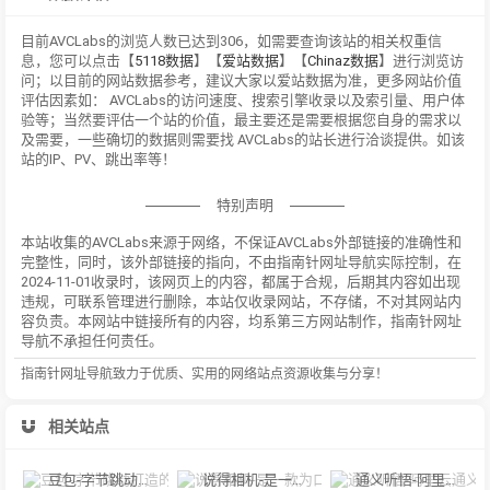
目前AVCLabs的浏览人数已达到306，如需要查询该站的相关权重信
息，您可以点击【
5118数据
】【
爱站数据
】【
Chinaz数据
】进行浏览访
问；以目前的网站数据参考，建议大家以爱站数据为准，更多网站价值
评估因素如： AVCLabs的访问速度、搜索引擎收录以及索引量、用户体
验等；当然要评估一个站的价值，最主要还是需要根据您自身的需求以
及需要，一些确切的数据则需要找 AVCLabs的站长进行洽谈提供。如该
站的IP、PV、跳出率等！
特别声明
本站收集的AVCLabs来源于网络，不保证AVCLabs外部链接的准确性和
完整性，同时，该外部链接的指向，不由指南针网址导航实际控制，在
2024-11-01收录时，该网页上的内容，都属于合规，后期其内容如出现
违规，可联系管理进行删除，本站仅收录网站，不存储，不对其网站内
容负责。本网站中链接所有的内容，均系第三方网站制作，指南针网址
导航不承担任何责任。
指南针网址导航致力于优质、实用的网络站点资源收集与分享！
相关站点
豆包-字节跳动打造的多功能AI对话工具
说得相机-是一款为口播视频创作者量身定制的智能拍摄工具
通义听悟-阿里云通义听悟是聚焦音视频内容的工作学习AI助手