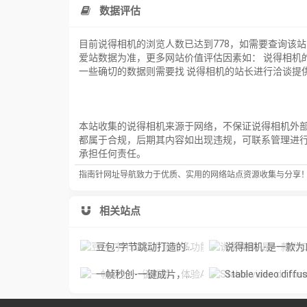
数据评估
目前说得相机的浏览人数已达到778，如需要查询该
爱站数据为准，更多网站价值评估因素如： 说得相机
一些确切的数据则需要找 说得相机的站长进行洽谈提供
本站收集的说得相机来源于网络，不保证说得相机外部链
都属于合规，后期其内容如出现违规，可联系管理进
承担任何责任。
指南针网址导航致力于优质、实用的网络站点资源收集与分享
相关站点
豆包-字节跳动打造的多功能AI对话工具
说得相机-是一款为口播视频创作者量身定制的智能拍
一帧秒创-一键成片，体验AI智能视频创作的魅力
Stable video diffusion online-免费激活您的图像，用 Stable Video 