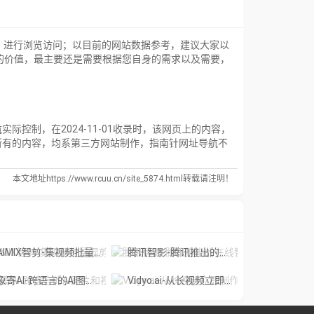
】进行浏览访问；以目前的网站数据参考，建议大家以
的价值，最主要还是需要根据您自身的需求以及需要，
制，在2024-11-01收录时，该网页上的内容，
所有的内容，均系第三方网站制作，指南针网址导航不
本文地址https://www.rcuu.cn/site_5874.html转载请注明！
IMIX智剪-集视频批量混剪、文案、字幕生成、语音合成等短视频运营功能于一
腾讯智影-腾讯推出的在线智能视频创作平台
象寄AI-跨语言的AI图片和视频翻译工具
Vidyo.ai-从长视频立即制作短视频。