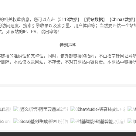
站的相关权重信息，您可以点击【
5118数据
】【
爱站数据
】【
Chinaz数据
的访问速度、搜索引擎收录以及索引量、用户体验等；当然要评估一个站
。如该站的IP、PV、跳出率等！
特别声明
接的准确性和完整性，同时，该外部链接的指向，不由指南针网址导航实际控
行删除，本站仅收录网站，不存储，不对其网站内容负责。本网站中链接
！
摄工具
通义听悟-阿里云通义听悟是聚焦音视频内容的工作学习AI助手
ChatAudio-语音转文字 + 总结 + 对话
A
Diffus
Sora-能够生成长达 1 分钟的高清视频
硅基智能-硅基智能，打造硅基劳动力，让人回归人的价值。