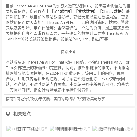
目前There’s An AI For That的浏览人数已达到316，如需要查询该站的相
关权重信息，您可以点击【
5118数据
】【
爱站数据
】【
Chinaz数据
】进
行浏览访问；以目前的网站数据参考，建议大家以爱站数据为准，更多
网站价值评估因素如： There’s An AI For That的访问速度、搜索引擎收
录以及索引量、用户体验等；当然要评估一个站的价值，最主要还是需
要根据您自身的需求以及需要，一些确切的数据则需要找 There’s An AI
For That的站长进行洽谈提供。如该站的IP、PV、跳出率等！
特别声明
本站收集的There’s An AI For That来源于网络，不保证There’s An AI For
That外部链接的准确性和完整性，同时，该外部链接的指向，不由指南
针网址导航实际控制，在2024-11-01收录时，该网页上的内容，都属于
合规，后期其内容如出现违规，可联系管理进行删除，本站仅收录网
站，不存储，不对其网站内容负责。本网站中链接所有的内容，均系第
三方网站制作，指南针网址导航不承担任何责任。
指南针网址导航致力于优质、实用的网络站点资源收集与分享！
相关站点
豆包-字节跳动打造的多功能AI对话工具
说得相机-是一款为口播视频创作者量身定制的智能拍摄工具
通义听悟-阿里云通义听悟是聚焦音视频内容的工作学习AI助手