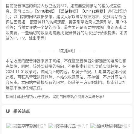
目前配音神器的浏览人数已达到237，如需要查询该站的相关权重信
息，您可以点击【
5118数据
】【
爱站数据
】【
Chinaz数据
】进行浏览访
问；以目前的网站数据参考，建议大家以爱站数据为准，更多网站价值
评估因素如： 配音神器的访问速度、搜索引擎收录以及索引量、用户体
验等；当然要评估一个站的价值，最主要还是需要根据您自身的需求以
及需要，一些确切的数据则需要找 配音神器的站长进行洽谈提供。如该
站的IP、PV、跳出率等！
特别声明
本站收集的配音神器来源于网络，不保证配音神器外部链接的准确性和
完整性，同时，该外部链接的指向，不由指南针网址导航实际控制，在
2024-11-01收录时，该网页上的内容，都属于合规，后期其内容如出现
违规，可联系管理进行删除，本站仅收录网站，不存储，不对其网站内
容负责。本网站中链接所有的内容，均系第三方网站制作，指南针网址
导航不承担任何责任。
指南针网址导航致力于优质、实用的网络站点资源收集与分享！
相关站点
豆包-字节跳动打造的多功能AI对话工具
说得相机-是一款为口播视频创作者量身定制的智能拍摄工具
通义听悟-阿里云通义听悟是聚焦音视频内容的工作学习AI助手