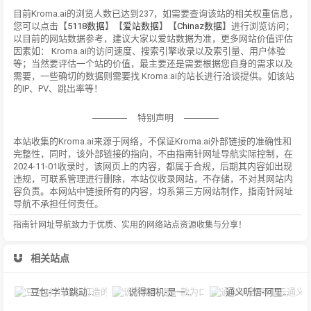
目前Kroma.ai的浏览人数已达到237，如需要查询该站的相关权重信息，
您可以点击【
5118数据
】【
爱站数据
】【
Chinaz数据
】进行浏览访问；
以目前的网站数据参考，建议大家以爱站数据为准，更多网站价值评估
因素如： Kroma.ai的访问速度、搜索引擎收录以及索引量、用户体验
等；当然要评估一个站的价值，最主要还是需要根据您自身的需求以及
需要，一些确切的数据则需要找 Kroma.ai的站长进行洽谈提供。如该站
的IP、PV、跳出率等！
特别声明
本站收集的Kroma.ai来源于网络，不保证Kroma.ai外部链接的准确性和
完整性，同时，该外部链接的指向，不由指南针网址导航实际控制，在
2024-11-01收录时，该网页上的内容，都属于合规，后期其内容如出现
违规，可联系管理进行删除，本站仅收录网站，不存储，不对其网站内
容负责。本网站中链接所有的内容，均系第三方网站制作，指南针网址
导航不承担任何责任。
指南针网址导航致力于优质、实用的网络站点资源收集与分享！
相关站点
豆包-字节跳动打造的多功能AI对话工具
说得相机-是一款为口播视频创作者量身定制的智能拍摄工具
通义听悟-阿里云通义听悟是聚焦音视频内容的工作学习AI助手