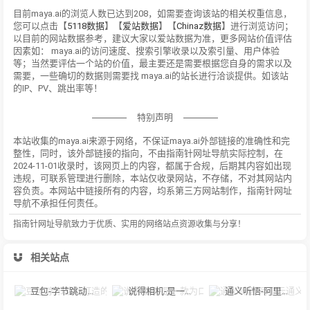
目前maya.ai的浏览人数已达到208，如需要查询该站的相关权重信息，
您可以点击【
5118数据
】【
爱站数据
】【
Chinaz数据
】进行浏览访问；
以目前的网站数据参考，建议大家以爱站数据为准，更多网站价值评估
因素如： maya.ai的访问速度、搜索引擎收录以及索引量、用户体验
等；当然要评估一个站的价值，最主要还是需要根据您自身的需求以及
需要，一些确切的数据则需要找 maya.ai的站长进行洽谈提供。如该站
的IP、PV、跳出率等！
特别声明
本站收集的maya.ai来源于网络，不保证maya.ai外部链接的准确性和完
整性，同时，该外部链接的指向，不由指南针网址导航实际控制，在
2024-11-01收录时，该网页上的内容，都属于合规，后期其内容如出现
违规，可联系管理进行删除，本站仅收录网站，不存储，不对其网站内
容负责。本网站中链接所有的内容，均系第三方网站制作，指南针网址
导航不承担任何责任。
指南针网址导航致力于优质、实用的网络站点资源收集与分享！
相关站点
豆包-字节跳动打造的多功能AI对话工具
说得相机-是一款为口播视频创作者量身定制的智能拍摄工具
通义听悟-阿里云通义听悟是聚焦音视频内容的工作学习AI助手