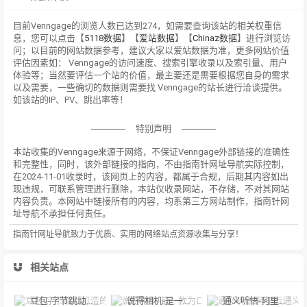
目前Venngage的浏览人数已达到274，如需要查询该站的相关权重信
息，您可以点击【
5118数据
】【
爱站数据
】【
Chinaz数据
】进行浏览访
问；以目前的网站数据参考，建议大家以爱站数据为准，更多网站价值
评估因素如： Venngage的访问速度、搜索引擎收录以及索引量、用户
体验等；当然要评估一个站的价值，最主要还是需要根据您自身的需求
以及需要，一些确切的数据则需要找 Venngage的站长进行洽谈提供。
如该站的IP、PV、跳出率等！
特别声明
本站收集的Venngage来源于网络，不保证Venngage外部链接的准确性
和完整性，同时，该外部链接的指向，不由指南针网址导航实际控制，
在2024-11-01收录时，该网页上的内容，都属于合规，后期其内容如出
现违规，可联系管理进行删除，本站仅收录网站，不存储，不对其网站
内容负责。本网站中链接所有的内容，均系第三方网站制作，指南针网
址导航不承担任何责任。
指南针网址导航致力于优质、实用的网络站点资源收集与分享！
相关站点
豆包-字节跳动打造的多功能AI对话工具
说得相机-是一款为口播视频创作者量身定制的智能拍摄工具
通义听悟-阿里云通义听悟是聚焦音视频内容的工作学习AI助手