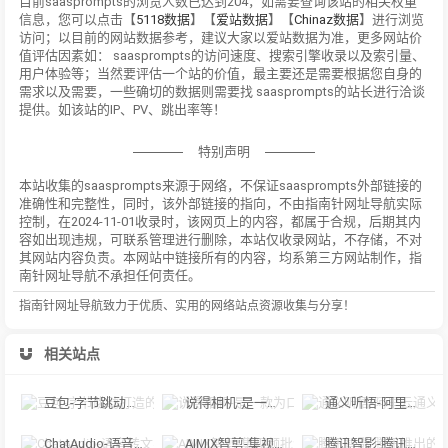
目前saasprompts的浏览人数已达到204，如需要查询该站的相关权重
信息，您可以点击【
5118数据
】【
爱站数据
】【
Chinaz数据
】进行浏览
访问；以目前的网站数据参考，建议大家以爱站数据为准，更多网站价
值评估因素如： saasprompts的访问速度、搜索引擎收录以及索引量、
用户体验等；当然要评估一个站的价值，最主要还是需要根据您自身的
需求以及需要，一些确切的数据则需要找 saasprompts的站长进行洽谈
提供。如该站的IP、PV、跳出率等！
特别声明
本站收集的saasprompts来源于网络，不保证saasprompts外部链接的
准确性和完整性，同时，该外部链接的指向，不由指南针网址导航实际
控制，在2024-11-01收录时，该网页上的内容，都属于合规，后期其内
容如出现违规，可联系管理进行删除，本站仅收录网站，不存储，不对
其网站内容负责。本网站中链接所有的内容，均系第三方网站制作，指
南针网址导航不承担任何责任。
指南针网址导航致力于优质、实用的网络站点资源收集与分享！
相关站点
豆包-字节跳动打造的多功能AI对话工具
说得相机-是一款为口播视频创作者量身定制的智能拍摄工具
通义听悟-阿里云通义听悟是聚焦音视频内容的工作学习AI助手
ChatAudio-语音转文字 + 总结 + 对话
AIMIX智剪-集视频批量混剪、文案、字幕生成、语音合成等短视频运营功能于一
腾讯智影-腾讯推出的在线智能视频创作平台