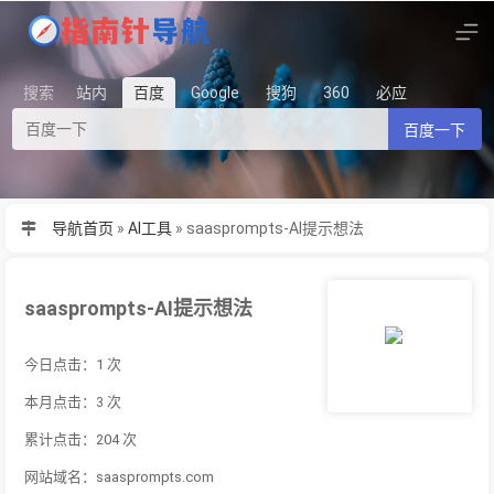
搜索
站内
百度
Google
搜狗
360
必应
百度一下
导航首页
»
AI工具
»
saasprompts-AI提示想法
saasprompts-AI提示想法
今日点击：1 次
本月点击：3 次
累计点击：204 次
网站域名：saasprompts.com