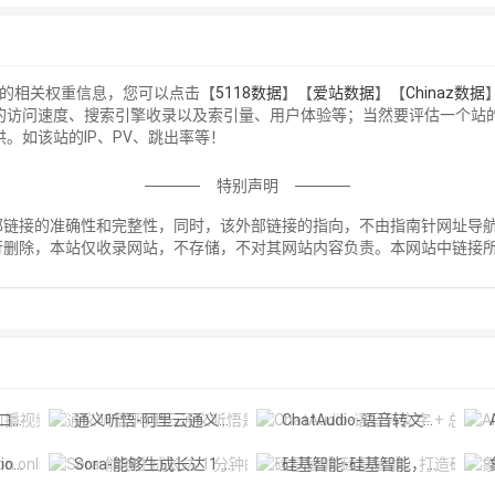
站的相关权重信息，您可以点击【
5118数据
】【
爱站数据
】【
Chinaz数据
的访问速度、搜索引擎收录以及索引量、用户体验等；当然要评估一个站
。如该站的IP、PV、跳出率等！
特别声明
接的准确性和完整性，同时，该外部链接的指向，不由指南针网址导航实际控
行删除，本站仅收录网站，不存储，不对其网站内容负责。本网站中链接
！
摄工具
通义听悟-阿里云通义听悟是聚焦音视频内容的工作学习AI助手
ChatAudio-语音转文字 + 总结 + 对话
A
Diffus
Sora-能够生成长达 1 分钟的高清视频
硅基智能-硅基智能，打造硅基劳动力，让人回归人的价值。