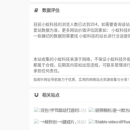
数据评估
目前小蚁科技的浏览人数已达到204，如需要查询该
爱站数据为准，更多网站价值评估因素如： 小蚁科技
一些确切的数据则需要找 小蚁科技的站长进行洽谈提供
本站收集的小蚁科技来源于网络，不保证小蚁科技外部链
都属于合规，后期其内容如出现违规，可联系管理进
承担任何责任。
指南针网址导航致力于优质、实用的网络站点资源收集与分享
相关站点
豆包-字节跳动打造的多功能AI对话工具
说得相机-是一款为口播视频创作者量身定制的智能拍
一帧秒创-一键成片，体验AI智能视频创作的魅力
Stable video diffusion online-免费激活您的图像，用 Stable Video 