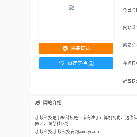
今日点
网站域名：
所属分
快速直达
搜狗权
点赞支持 [0]
必应权
网站介绍
小蚁科技是小蚁科技是一家专注于计算机视觉、边缘智
园区、智慧社区等...
小蚁科技,小蚁科技官网,xiaoyi.com