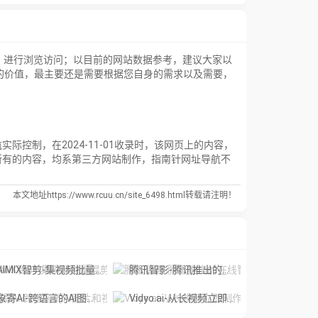
】进行浏览访问；以目前的网站数据参考，建议大家以
的价值，最主要还是需要根据您自身的需求以及需要，
制，在2024-11-01收录时，该网页上的内容，
所有的内容，均系第三方网站制作，指南针网址导航不
本文地址https://www.rcuu.cn/site_6498.html转载请注明！
IMIX智剪-集视频批量混剪、文案、字幕生成、语音合成等短视频运营功能于一
腾讯智影-腾讯推出的在线智能视频创作平台
象寄AI-跨语言的AI图片和视频翻译工具
Vidyo.ai-从长视频立即制作短视频。