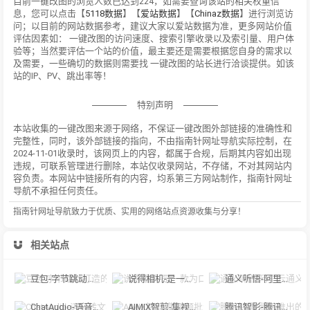
目前一键改图的浏览人数已达到224，如需要查询该站的相关权重信
息，您可以点击【
5118数据
】【
爱站数据
】【
Chinaz数据
】进行浏览访
问；以目前的网站数据参考，建议大家以爱站数据为准，更多网站价值
评估因素如： 一键改图的访问速度、搜索引擎收录以及索引量、用户体
验等；当然要评估一个站的价值，最主要还是需要根据您自身的需求以
及需要，一些确切的数据则需要找 一键改图的站长进行洽谈提供。如该
站的IP、PV、跳出率等！
特别声明
本站收集的一键改图来源于网络，不保证一键改图外部链接的准确性和
完整性，同时，该外部链接的指向，不由指南针网址导航实际控制，在
2024-11-01收录时，该网页上的内容，都属于合规，后期其内容如出现
违规，可联系管理进行删除，本站仅收录网站，不存储，不对其网站内
容负责。本网站中链接所有的内容，均系第三方网站制作，指南针网址
导航不承担任何责任。
指南针网址导航致力于优质、实用的网络站点资源收集与分享！
相关站点
豆包-字节跳动打造的多功能AI对话工具
说得相机-是一款为口播视频创作者量身定制的智能拍摄工具
通义听悟-阿里云通义听悟是聚焦音视频内容的工作学习AI助手
ChatAudio-语音转文字 + 总结 + 对话
AIMIX智剪-集视频批量混剪、文案、字幕生成、语音合成等短视频运营功能于一
腾讯智影-腾讯推出的在线智能视频创作平台