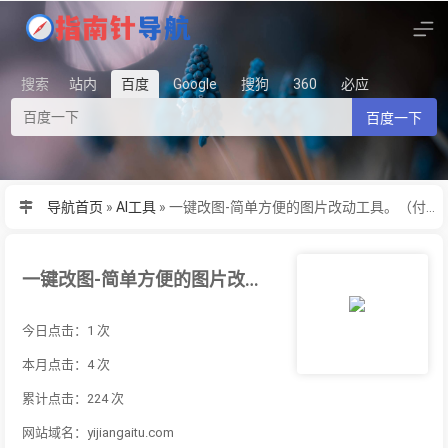
搜索
站内
百度
Google
搜狗
360
必应
百度一下
导航首页
»
AI工具
»
一键改图-简单方便的图片改动工具。（付费）
一键改图-简单方便的图片改动工具。（付费）
今日点击：1 次
本月点击：4 次
累计点击：224 次
网站域名：yijiangaitu.com