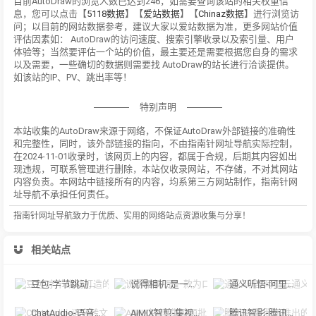
目前AutoDraw的浏览人数已达到246，如需要查询该站的相关权重信
息，您可以点击【
5118数据
】【
爱站数据
】【
Chinaz数据
】进行浏览访
问；以目前的网站数据参考，建议大家以爱站数据为准，更多网站价值
评估因素如： AutoDraw的访问速度、搜索引擎收录以及索引量、用户
体验等；当然要评估一个站的价值，最主要还是需要根据您自身的需求
以及需要，一些确切的数据则需要找 AutoDraw的站长进行洽谈提供。
如该站的IP、PV、跳出率等！
特别声明
本站收集的AutoDraw来源于网络，不保证AutoDraw外部链接的准确性
和完整性，同时，该外部链接的指向，不由指南针网址导航实际控制，
在2024-11-01收录时，该网页上的内容，都属于合规，后期其内容如出
现违规，可联系管理进行删除，本站仅收录网站，不存储，不对其网站
内容负责。本网站中链接所有的内容，均系第三方网站制作，指南针网
址导航不承担任何责任。
指南针网址导航致力于优质、实用的网络站点资源收集与分享！
相关站点
豆包-字节跳动打造的多功能AI对话工具
说得相机-是一款为口播视频创作者量身定制的智能拍摄工具
通义听悟-阿里云通义听悟是聚焦音视频内容的工作学习AI助手
ChatAudio-语音转文字 + 总结 + 对话
AIMIX智剪-集视频批量混剪、文案、字幕生成、语音合成等短视频运营功能于一
腾讯智影-腾讯推出的在线智能视频创作平台