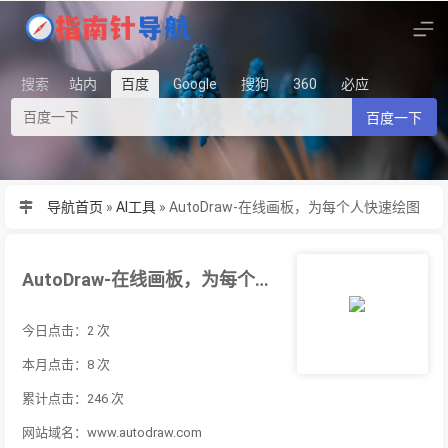
搜索
站内
百度
Google
搜狗
360
必应
百度一下
导航首页
»
AI工具
»
AutoDraw-在线画板，为每个人快速绘图
AutoDraw-在线画板，为每个人快速绘图
今日点击：2 次
本月点击：8 次
累计点击：246 次
网站域名：www.autodraw.com