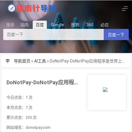
搜索
站内
百度
Google
搜狗
360
必应
百度一下
导航首页
»
AI工具
»
DoNotPay-DoNotPay应用程序是世界上第一位机器人律师的故乡。
DoNotPay-DoNotPay应用程序是世界上第一位机器人律师的故乡。
今日点击：1 次
本月点击：7 次
累计点击：235 次
网站域名：donotpay.com