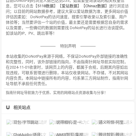
目前DoNotPay的浏览人数已达到235，如需要查询该站的相关权重信
息，您可以点击【
5118数据
】【
爱站数据
】【
Chinaz数据
】进行浏览访
问；以目前的网站数据参考，建议大家以爱站数据为准，更多网站价值
评估因素如： DoNotPay的访问速度、搜索引擎收录以及索引量、用户
体验等；当然要评估一个站的价值，最主要还是需要根据您自身的需求
以及需要，一些确切的数据则需要找 DoNotPay的站长进行洽谈提供。
如该站的IP、PV、跳出率等！
特别声明
本站收集的DoNotPay来源于网络，不保证DoNotPay外部链接的准确性
和完整性，同时，该外部链接的指向，不由指南针网址导航实际控制，
在2024-11-01收录时，该网页上的内容，都属于合规，后期其内容如出
现违规，可联系管理进行删除，本站仅收录网站，不存储，不对其网站
内容负责。本网站中链接所有的内容，均系第三方网站制作，指南针网
址导航不承担任何责任。
指南针网址导航致力于优质、实用的网络站点资源收集与分享！
相关站点
豆包-字节跳动打造的多功能AI对话工具
说得相机-是一款为口播视频创作者量身定制的智能拍摄工具
通义听悟-阿里云通义听悟是聚焦音视频内容的工作学习AI助手
ChatAudio-语音转文字 + 总结 + 对话
AIMIX智剪-集视频批量混剪、文案、字幕生成、语音合成等短视频运营功能于一
腾讯智影-腾讯推出的在线智能视频创作平台