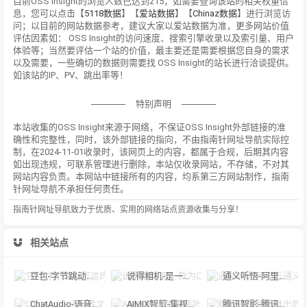
目前OSS Insight的浏览人数已达到215，如需要查询该站的相关权重信
息，您可以点击【
5118数据
】【
爱站数据
】【
Chinaz数据
】进行浏览访
问；以目前的网站数据参考，建议大家以爱站数据为准，更多网站价值
评估因素如： OSS Insight的访问速度、搜索引擎收录以及索引量、用户
体验等；当然要评估一个站的价值，最主要还是需要根据您自身的需求
以及需要，一些确切的数据则需要找 OSS Insight的站长进行洽谈提供。
如该站的IP、PV、跳出率等！
特别声明
本站收集的OSS Insight来源于网络，不保证OSS Insight外部链接的准
确性和完整性，同时，该外部链接的指向，不由指南针网址导航实际控
制，在2024-11-01收录时，该网页上的内容，都属于合规，后期其内容
如出现违规，可联系管理进行删除，本站仅收录网站，不存储，不对其
网站内容负责。本网站中链接所有的内容，均系第三方网站制作，指南
针网址导航不承担任何责任。
指南针网址导航致力于优质、实用的网络站点资源收集与分享！
相关站点
豆包-字节跳动打造的多功能AI对话工具
说得相机-是一款为口播视频创作者量身定制的智能拍摄工具
通义听悟-阿里云通义听悟是聚焦音视频内容的工作学习AI助手
ChatAudio-语音转文字 + 总结 + 对话
AIMIX智剪-集视频批量混剪、文案、字幕生成、语音合成等短视频运营功能于一
腾讯智影-腾讯推出的在线智能视频创作平台