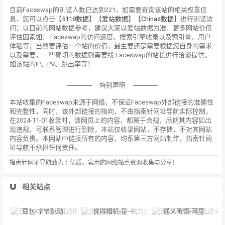
目前Faceswap的浏览人数已达到221，如需要查询该站的相关权重信
息，您可以点击【
5118数据
】【
爱站数据
】【
Chinaz数据
】进行浏览访
问；以目前的网站数据参考，建议大家以爱站数据为准，更多网站价值
评估因素如： Faceswap的访问速度、搜索引擎收录以及索引量、用户
体验等；当然要评估一个站的价值，最主要还是需要根据您自身的需求
以及需要，一些确切的数据则需要找 Faceswap的站长进行洽谈提供。
如该站的IP、PV、跳出率等！
特别声明
本站收集的Faceswap来源于网络，不保证Faceswap外部链接的准确性
和完整性，同时，该外部链接的指向，不由指南针网址导航实际控制，
在2024-11-01收录时，该网页上的内容，都属于合规，后期其内容如出
现违规，可联系管理进行删除，本站仅收录网站，不存储，不对其网站
内容负责。本网站中链接所有的内容，均系第三方网站制作，指南针网
址导航不承担任何责任。
指南针网址导航致力于优质、实用的网络站点资源收集与分享！
相关站点
豆包-字节跳动打造的多功能AI对话工具
说得相机-是一款为口播视频创作者量身定制的智能拍摄工具
通义听悟-阿里云通义听悟是聚焦音视频内容的工作学习AI助手