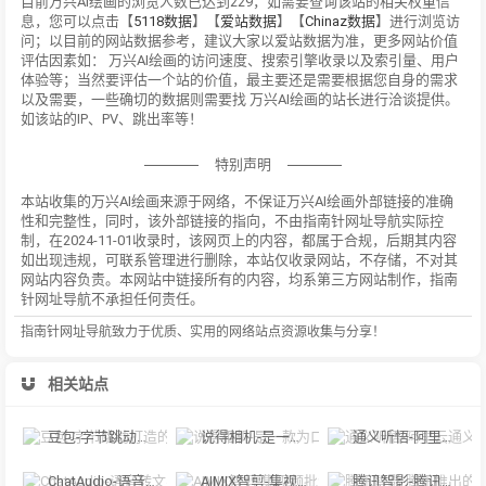
目前万兴AI绘画的浏览人数已达到229，如需要查询该站的相关权重信
息，您可以点击【
5118数据
】【
爱站数据
】【
Chinaz数据
】进行浏览访
问；以目前的网站数据参考，建议大家以爱站数据为准，更多网站价值
评估因素如： 万兴AI绘画的访问速度、搜索引擎收录以及索引量、用户
体验等；当然要评估一个站的价值，最主要还是需要根据您自身的需求
以及需要，一些确切的数据则需要找 万兴AI绘画的站长进行洽谈提供。
如该站的IP、PV、跳出率等！
特别声明
本站收集的万兴AI绘画来源于网络，不保证万兴AI绘画外部链接的准确
性和完整性，同时，该外部链接的指向，不由指南针网址导航实际控
制，在2024-11-01收录时，该网页上的内容，都属于合规，后期其内容
如出现违规，可联系管理进行删除，本站仅收录网站，不存储，不对其
网站内容负责。本网站中链接所有的内容，均系第三方网站制作，指南
针网址导航不承担任何责任。
指南针网址导航致力于优质、实用的网络站点资源收集与分享！
相关站点
豆包-字节跳动打造的多功能AI对话工具
说得相机-是一款为口播视频创作者量身定制的智能拍摄工具
通义听悟-阿里云通义听悟是聚焦音视频内容的工作学习AI助手
ChatAudio-语音转文字 + 总结 + 对话
AIMIX智剪-集视频批量混剪、文案、字幕生成、语音合成等短视频运营功能于一
腾讯智影-腾讯推出的在线智能视频创作平台