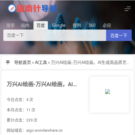
搜索
站内
百度
Google
搜狗
360
必应
百度一下
导航首页
»
AI工具
»
万兴AI绘画-万兴AI绘画，AI生成高品质艺术品
万兴AI绘画-万兴AI绘画，AI生成高品质艺术品
今日点击：4 次
本月点击：11 次
累计点击：229 次
网站域名：aigc.wondershare.cn