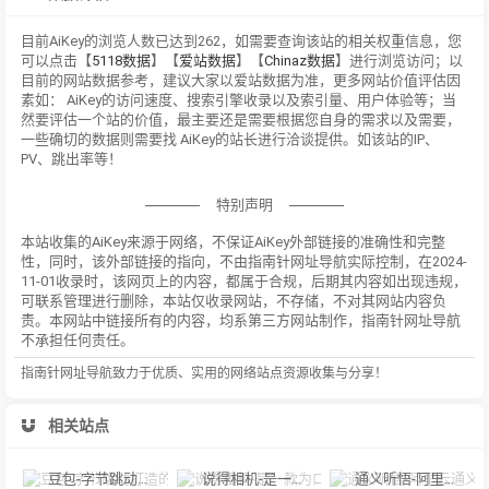
目前AiKey的浏览人数已达到262，如需要查询该站的相关权重信息，您
可以点击【
5118数据
】【
爱站数据
】【
Chinaz数据
】进行浏览访问；以
目前的网站数据参考，建议大家以爱站数据为准，更多网站价值评估因
素如： AiKey的访问速度、搜索引擎收录以及索引量、用户体验等；当
然要评估一个站的价值，最主要还是需要根据您自身的需求以及需要，
一些确切的数据则需要找 AiKey的站长进行洽谈提供。如该站的IP、
PV、跳出率等！
特别声明
本站收集的AiKey来源于网络，不保证AiKey外部链接的准确性和完整
性，同时，该外部链接的指向，不由指南针网址导航实际控制，在2024-
11-01收录时，该网页上的内容，都属于合规，后期其内容如出现违规，
可联系管理进行删除，本站仅收录网站，不存储，不对其网站内容负
责。本网站中链接所有的内容，均系第三方网站制作，指南针网址导航
不承担任何责任。
指南针网址导航致力于优质、实用的网络站点资源收集与分享！
相关站点
豆包-字节跳动打造的多功能AI对话工具
说得相机-是一款为口播视频创作者量身定制的智能拍摄工具
通义听悟-阿里云通义听悟是聚焦音视频内容的工作学习AI助手