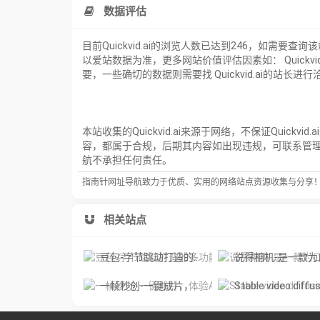
数据评估
目前Quickvid.ai的浏览人数已达到246，如需要
以爱站数据为准，更多网站价值评估因素如： Quic
要，一些确切的数据则需要找 Quickvid.ai的站长
本站收集的Quickvid.ai来源于网络，不保证Qui
容，都属于合规，后期其内容如出现违规，可联系管
航不承担任何责任。
指南针网址导航致力于优质、实用的网络站点资源收集与分享
相关站点
豆包-字节跳动打造的多功能AI对话工具
说得相机-是一款为口播视频创作者量身定制的智能拍
一帧秒创-一键成片，体验AI智能视频创作的魅力
Stable video diffusion online-免费激活您的图像，用 Stable Video 