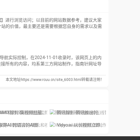
据
】进行浏览访问；以目前的网站数据参考，建议大家
估一个站的价值，最主要还是需要根据您自身的需求以及需
址导航实际控制，在2024-11-01收录时，该网页上的内
链接所有的内容，均系第三方网站制作，指南针网址导
本文地址https://www.rcuu.cn/site_6003.html转载请注明！
IMIX智剪-集视频批量混剪、文案、字幕生成、语音合成等短视频运营功能于一
腾讯智影-腾讯推出的在线智能视频创作平台
象寄AI-跨语言的AI图片和视频翻译工具
Vidyo.ai-从长视频立即制作短视频。