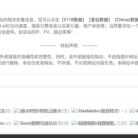
查询该站的相关权重信息，您可以点击【
5118数据
】【
爱站数据
】【
Chinaz数
kvid.ai的访问速度、搜索引擎收录以及索引量、用户体验等；当然要评
进行洽谈提供。如该站的IP、PV、跳出率等！
特别声明
ckvid.ai外部链接的准确性和完整性，同时，该外部链接的指向，不由指南针网
理进行删除，本站仅收录网站，不存储，不对其网站内容负责。本网站中
！
摄工具
通义听悟-阿里云通义听悟是聚焦音视频内容的工作学习AI助手
ChatAudio-语音转文字 + 总结 + 对话
A
Diffus
Sora-能够生成长达 1 分钟的高清视频
硅基智能-硅基智能，打造硅基劳动力，让人回归人的价值。