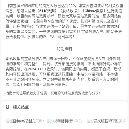
目前宝藏昇腾AI应用的浏览人数已达到229，如需要查询该站的相关权重
信息，您可以点击【
5118数据
】【
爱站数据
】【
Chinaz数据
】进行浏览
访问；以目前的网站数据参考，建议大家以爱站数据为准，更多网站价
值评估因素如： 宝藏昇腾AI应用的访问速度、搜索引擎收录以及索引
量、用户体验等；当然要评估一个站的价值，最主要还是需要根据您自
身的需求以及需要，一些确切的数据则需要找 宝藏昇腾AI应用的站长进
行洽谈提供。如该站的IP、PV、跳出率等！
特别声明
本站收集的宝藏昇腾AI应用来源于网络，不保证宝藏昇腾AI应用外部链
接的准确性和完整性，同时，该外部链接的指向，不由指南针网址导航
实际控制，在2024-11-01收录时，该网页上的内容，都属于合规，后期
其内容如出现违规，可联系管理进行删除，本站仅收录网站，不存储，
不对其网站内容负责。本网站中链接所有的内容，均系第三方网站制
作，指南针网址导航不承担任何责任。
指南针网址导航致力于优质、实用的网络站点资源收集与分享！
相关站点
豆包-字节跳动打造的多功能AI对话工具
说得相机-是一款为口播视频创作者量身定制的智能拍摄工具
通义听悟-阿里云通义听悟是聚焦音视频内容的工作学习AI助手