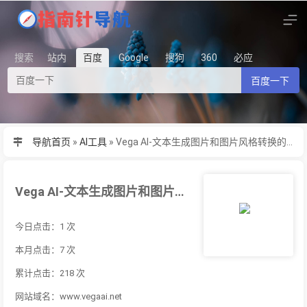
搜索
站内
百度
Google
搜狗
360
必应
百度一下
导航首页
»
AI工具
»
Vega AI-文本生成图片和图片风格转换的在线AI绘画工具
Vega AI-文本生成图片和图片风格转换的在线AI绘画工具
今日点击：1 次
本月点击：7 次
累计点击：218 次
网站域名：www.vegaai.net