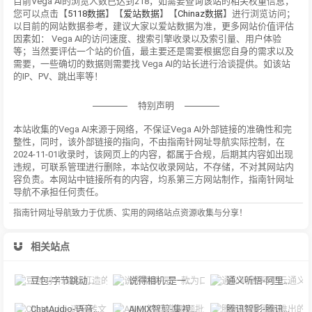
目前Vega AI的浏览人数已达到218，如需要查询该站的相关权重信息，
您可以点击【
5118数据
】【
爱站数据
】【
Chinaz数据
】进行浏览访问；
以目前的网站数据参考，建议大家以爱站数据为准，更多网站价值评估
因素如： Vega AI的访问速度、搜索引擎收录以及索引量、用户体验
等；当然要评估一个站的价值，最主要还是需要根据您自身的需求以及
需要，一些确切的数据则需要找 Vega AI的站长进行洽谈提供。如该站
的IP、PV、跳出率等！
特别声明
本站收集的Vega AI来源于网络，不保证Vega AI外部链接的准确性和完
整性，同时，该外部链接的指向，不由指南针网址导航实际控制，在
2024-11-01收录时，该网页上的内容，都属于合规，后期其内容如出现
违规，可联系管理进行删除，本站仅收录网站，不存储，不对其网站内
容负责。本网站中链接所有的内容，均系第三方网站制作，指南针网址
导航不承担任何责任。
指南针网址导航致力于优质、实用的网络站点资源收集与分享！
相关站点
豆包-字节跳动打造的多功能AI对话工具
说得相机-是一款为口播视频创作者量身定制的智能拍摄工具
通义听悟-阿里云通义听悟是聚焦音视频内容的工作学习AI助手
ChatAudio-语音转文字 + 总结 + 对话
AIMIX智剪-集视频批量混剪、文案、字幕生成、语音合成等短视频运营功能于一
腾讯智影-腾讯推出的在线智能视频创作平台