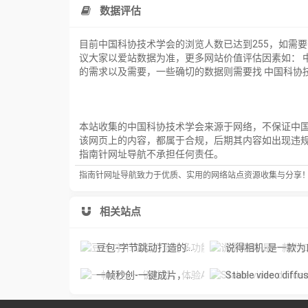
数据评估
目前中国科协技术学会的浏览人数已达到255，如需
议大家以爱站数据为准，更多网站价值评估因素如： 
的需求以及需要，一些确切的数据则需要找 中国科协技
本站收集的中国科协技术学会来源于网络，不保证中国科
该网页上的内容，都属于合规，后期其内容如出现违
指南针网址导航不承担任何责任。
指南针网址导航致力于优质、实用的网络站点资源收集与分享
相关站点
豆包-字节跳动打造的多功能AI对话工具
说得相机-是一款为口播视频创作者量身定制的智能拍
一帧秒创-一键成片，体验AI智能视频创作的魅力
Stable video diffusion online-免费激活您的图像，用 Stable Video 