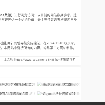
inaz数据
】进行浏览访问；以目前的网站数据参考，建
当然要评估一个站的价值，最主要还是需要根据您自身
针网址导航实际控制，在2024-11-01收录时，
责。本网站中链接所有的内容，均系第三方网站制作，
本文地址https://www.rcuu.cn/site_5485.html转载请注明！
IMIX智剪-集视频批量混剪、文案、字幕生成、语音合成等短视频运营功能于一
腾讯智影-腾讯推出的在线智能视频创作平台
象寄AI-跨语言的AI图片和视频翻译工具
Vidyo.ai-从长视频立即制作短视频。