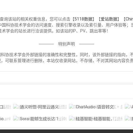
要查询该站的相关权重信息，您可以点击【
5118数据
】【
爱站数据
】【
Ch
中国科协技术学会的访问速度、搜索引擎收录以及索引量、用户体验等；
术学会的站长进行洽谈提供。如该站的IP、PV、跳出率等！
特别声明
协技术学会外部链接的准确性和完整性，同时，该外部链接的指向，不由指南
规，可联系管理进行删除，本站仅收录网站，不存储，不对其网站内容负
！
摄工具
通义听悟-阿里云通义听悟是聚焦音视频内容的工作学习AI助手
ChatAudio-语音转文字 + 总结 + 对话
A
Diffus
Sora-能够生成长达 1 分钟的高清视频
硅基智能-硅基智能，打造硅基劳动力，让人回归人的价值。