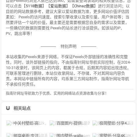
目前Pexels的浏览人数已达到560，如需要查询该站的相关权重信息，您
可以点击【
5118数据
】【
爱站数据
】【
Chinaz数据
】进行浏览访问；以
目前的网站数据参考，建议大家以爱站数据为准，更多网站价值评估因
素如： Pexels的访问速度、搜索引擎收录以及索引量、用户体验等；当
然要评估一个站的价值，最主要还是需要根据您自身的需求以及需要，
一些确切的数据则需要找 Pexels的站长进行洽谈提供。如该站的IP、
PV、跳出率等！
特别声明
本站收集的Pexels来源于网络，不保证Pexels外部链接的准确性和完整
性，同时，该外部链接的指向，不由指南针网址导航实际控制，在2024-
10-31收录时，该网页上的内容，都属于合规，后期其内容如出现违规，
可联系管理进行删除，本站仅收录网站，不存储，不对其网站内容负
责。本网站中链接所有的内容，均系第三方网站制作，指南针网址导航
不承担任何责任。
指南针网址导航致力于优质、实用的网络站点资源收集与分享！
相关站点
中关村壁纸-高清2k，4k电脑壁纸，中关村在线手机壁纸
百度图片-提供海量的高清美图，拥有极速图片搜索体验
极简壁纸-分享4K高清电脑桌面壁纸图库,海量美女,动漫,风景壁纸下载。
彼岸桌面-专注提供高清桌面壁纸下载,包括风景,日历,美女,唯美,可爱,动漫,汽车,花卉,节日,动物,游戏,qq,阿狸,好看等精美壁纸。
围巾壁纸-wallpaperscraft超清桌面壁纸，高清背景，国外的壁纸网站
宽壁纸-分享4K和8K UHD的免费高质量桌面背景壁纸