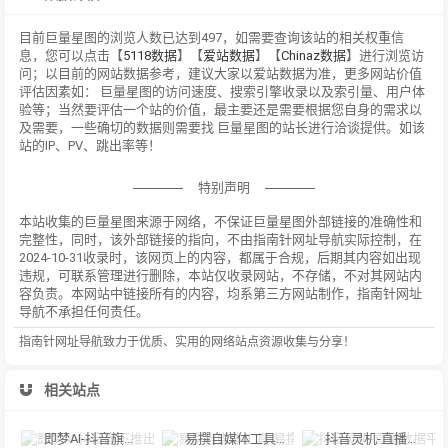
目前巨量星图的浏览人数已达到497，如需要查询该站的相关权重信
息，您可以点击【
5118数据
】【
爱站数据
】【
Chinaz数据
】进行浏览访
问；以目前的网站数据参考，建议大家以爱站数据为准，更多网站价值
评估因素如： 巨量星图的访问速度、搜索引擎收录以及索引量、用户体
验等；当然要评估一个站的价值，最主要还是需要根据您自身的需求以
及需要，一些确切的数据则需要找 巨量星图的站长进行洽谈提供。如该
站的IP、PV、跳出率等！
特别声明
本站收集的巨量星图来源于网络，不保证巨量星图外部链接的准确性和
完整性，同时，该外部链接的指向，不由指南针网址导航实际控制，在
2024-10-31收录时，该网页上的内容，都属于合规，后期其内容如出现
违规，可联系管理进行删除，本站仅收录网站，不存储，不对其网站内
容负责。本网站中链接所有的内容，均系第三方网站制作，指南针网址
导航不承担任何责任。
指南针网址导航致力于优质、实用的网络站点资源收集与分享！
相关站点
即梦AI-抖音旗下推出的AI图片创作工具
易撰自媒体工具-易撰提供文章检测、爆文分析...
抖音灵机-直播数据平台