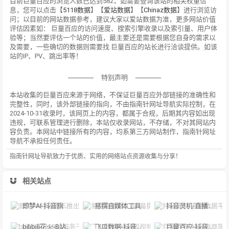
目前巨量百应的浏览人数已达到582，如需要查询该站的相关权重信
息，您可以点击【
5118数据
】【
爱站数据
】【
Chinaz数据
】进行浏览访
问；以目前的网站数据参考，建议大家以爱站数据为准，更多网站价值
评估因素如： 巨量百应的访问速度、搜索引擎收录以及索引量、用户体
验等；当然要评估一个站的价值，最主要还是需要根据您自身的需求以
及需要，一些确切的数据则需要找 巨量百应的站长进行洽谈提供。如该
站的IP、PV、跳出率等！
特别声明
本站收集的巨量百应来源于网络，不保证巨量百应外部链接的准确性和
完整性，同时，该外部链接的指向，不由指南针网址导航实际控制，在
2024-10-31收录时，该网页上的内容，都属于合规，后期其内容如出现
违规，可联系管理进行删除，本站仅收录网站，不存储，不对其网站内
容负责。本网站中链接所有的内容，均系第三方网站制作，指南针网址
导航不承担任何责任。
指南针网址导航致力于优质、实用的网络站点资源收集与分享！
相关站点
即梦AI-抖音旗下推出的AI图片创作工具
易撰自媒体工具-易撰提供文章检测、爆文分析...
抖音灵机-直播数据平台
bilibili花火-B站服务于UP主和品牌方的官方商业合作平台
飞瓜数据-抖音短视频数据、主播排行统计
巨量百应-抖音电商旗下内容营销综合服务平台