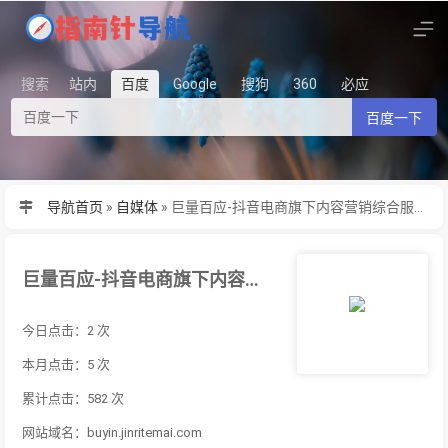
搜索
站内
百度
Google
搜狗
360
必应
百度一下
导航首页
»
自媒体
»
巨量百应-抖音电商旗下内容营销综合服务平台
巨量百应-抖音电商旗下内容营销综合服务平台
今日点击：2 次
本月点击：5 次
累计点击：582 次
网站域名：buyin.jinritemai.com