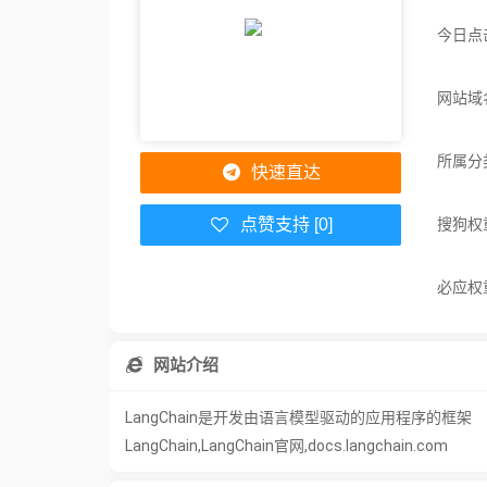
今日点
网站域名：
所属分
快速直达
搜狗权
点赞支持 [0]
必应权
网站介绍
LangChain是开发由语言模型驱动的应用程序的框架
LangChain,LangChain官网,docs.langchain.com