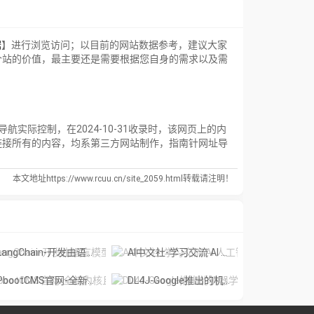
据
】进行浏览访问；以目前的网站数据参考，建议大家
一个站的价值，最主要还是需要根据您自身的需求以及需
航实际控制，在2024-10-31收录时，该网页上的内
链接所有的内容，均系第三方网站制作，指南针网址导
本文地址https://www.rcuu.cn/site_2059.html转载请注明！
angChain-开发由语言模型驱动的应用程序的框架
AI中文社-学习交流 AI 人工智能技术的中文社区
bootCMS官网-全新内核且永久开源免费的PHP企业网站开发建设管理系统
DL4J-Google推出的机器学习和人工智能开源库