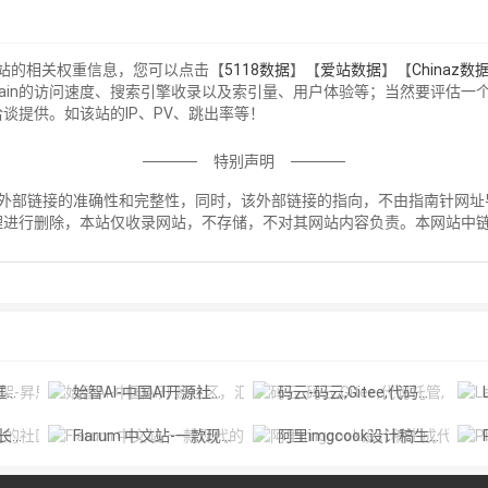
询该站的相关权重信息，您可以点击【
5118数据
】【
爱站数据
】【
Chinaz数
Chain的访问速度、搜索引擎收录以及索引量、用户体验等；当然要评估
行洽谈提供。如该站的IP、PV、跳出率等！
特别声明
Chain外部链接的准确性和完整性，同时，该外部链接的指向，不由指南针网址导
理进行删除，本站仅收录网站，不存储，不对其网站内容负责。本网站中
！
景的新
始智AI-中国AI开源社区，汇聚开源模型和数据集等资源，让AI资源更方
码云-码云,Gitee,代码托管,
L
社区
Flarum 中文站-一款现代的，优雅的，简洁的，强大的论坛软件
阿里imgcook设计稿生成代码-阿里推出的免费设计稿智能生成前端代码
P