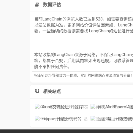
数据评估
目前LangChain的浏览人数已达到528，如需要查
以爱站数据为准，更多网站价值评估因素如： Lang
要，一些确切的数据则需要找 LangChain的站长进
本站收集的LangChain来源于网络，不保证Lang
容，都属于合规，后期其内容如出现违规，可联系管
航不承担任何责任。
指南针网址导航致力于优质、实用的网络站点资源收集与分享
相关站点
Xiuno交流论坛-开源程序交流论坛
昇思MindSpore AI框架-昇思MindSpore是由华为自研的一种适用于端边云场
Eclipse-开放源代码的、基于 Java 的可扩展开发平台
掘金-帮助开发者成长的