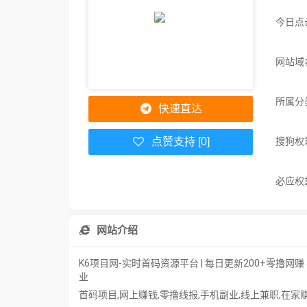
今日点
网站域名
所属分
快速直达
搜狗权
点赞支持 [0]
必应权
网站介绍
K6项目网-实时首码资源平台 | 每日更新200+零撸
业
首码项目,网上赚钱,零撸线报,手机副业,线上兼职,在家