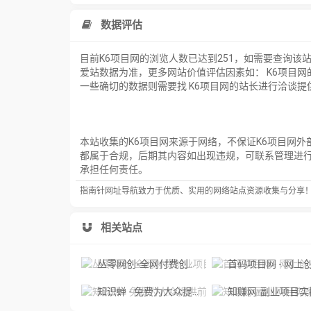
数据评估
目前K6项目网的浏览人数已达到251，如需要查询该
爱站数据为准，更多网站价值评估因素如： K6项目
一些确切的数据则需要找 K6项目网的站长进行洽谈提
本站收集的K6项目网来源于网络，不保证K6项目网外
都属于合规，后期其内容如出现违规，可联系管理进
承担任何责任。
指南针网址导航致力于优质、实用的网络站点资源收集与分享
相关站点
丛零网创-全网付费创业项目和网络知识教程
首码项目网 - 网上创业赚钱首码项目发布推广平台_31
知识蝉 - 免费为大众提供前沿的创业副业的项目
知赚网-副业项目实操基