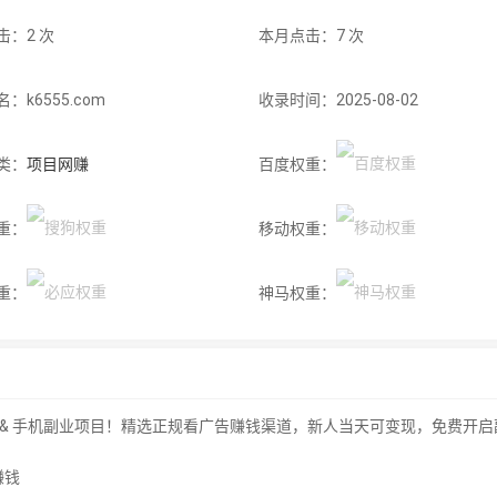
击：2 次
本月点击：7 次
：k6555.com
收录时间：2025-08-02
类：
项目网赚
百度权重：
重：
移动权重：
重：
神马权重：
网赚 & 手机副业项目！精选正规看广告赚钱渠道，新人当天可变现，免费开启副
赚钱