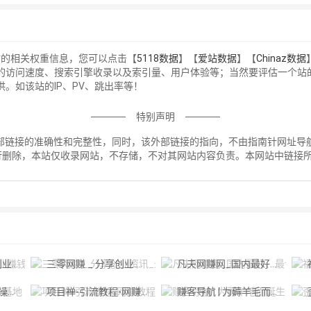
站的相关权重信息，您可以点击【
5118数据
】【
爱站数据
】【
Chinaz数据
网的访问速度、搜索引擎收录以及索引量、用户体验等；当然要评估一个
供。如该站的IP、PV、跳出率等！
特别声明
部链接的准确性和完整性，同时，该外部链接的指向，不由指南针网址导航实际
行删除，本站仅收录网站，不存储，不对其网站内容负责。本网站中链接
！
8首码网
三零网赚 _ 分享创业资讯_最新网络赚钱项目资源博客
凡夫网赚网_国内最好、最讲信用、最具权威的网赚平台之一。
地
项目禅-引流教程-网赚教程-副业教程-引流技术-副业-网络赚钱项目
赚客导航 | 为薅羊毛而诞生
歪