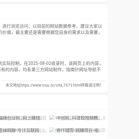
】进行浏览访问；以目前的网站数据参考，建议大家以
站的价值，最主要还是需要根据您自身的需求以及需要，
控制，在2025-08-02收录时，该网页上的内容，
所有的内容，均系第三方网站制作，指南针网址导航不
本文地址https://www.rcuu.cn/site_7673.html转载请注明！
福缘创业网_网上赚钱教程_网络创业项目
中创网_抖音短视频教程_创业项目_中赚
妹网赚-专注互联网创业,信息差副业研究,拒绝割韭菜
叁仟瑞雪-网赚项目-电商项目-短视频项目-免费分享网络赚钱项目