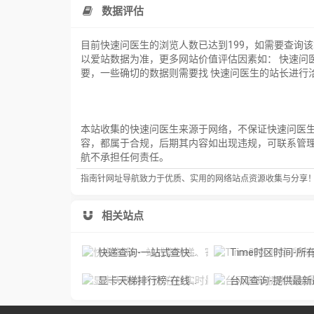
数据评估
目前快速问医生的浏览人数已达到199，如需要查询
以爱站数据为准，更多网站价值评估因素如： 快速问
要，一些确切的数据则需要找 快速问医生的站长进行洽
本站收集的快速问医生来源于网络，不保证快速问医生外
容，都属于合规，后期其内容如出现违规，可联系管
航不承担任何责任。
指南针网址导航致力于优质、实用的网络站点资源收集与分享
相关站点
快递查询-一站式查快递、寄快递信息服务平台
Time时区时间-所有时区精确的官方原子
显卡天梯排行榜-在线实时最新显卡天梯图、CPU天梯图
台风查询-提供最新最全的台风实时信息、预报