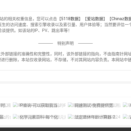
该站的相关权重信息，您可以点击【
5118数据
】【
爱站数据
】【
Chinaz数
医生的访问速度、搜索引擎收录以及索引量、用户体验等；当然要评估一
谈提供。如该站的IP、PV、跳出率等！
特别声明
部链接的准确性和完整性，同时，该外部链接的指向，不由指南针网址导航实
理进行删除，本站仅收录网站，不存储，不对其网站内容负责。本网站中
！
钟时间
IP查询-可以获取我当前的IP地址和本机IP,
网速测试-免费提供宽带测速，Wi-Fi测速，5G测速等在线网络测速
路径
化学元素百科-每个化学元素的详细介绍,性质及发现史
法定退休年龄计算器-2024官方准确计算延迟退休时间入口
古