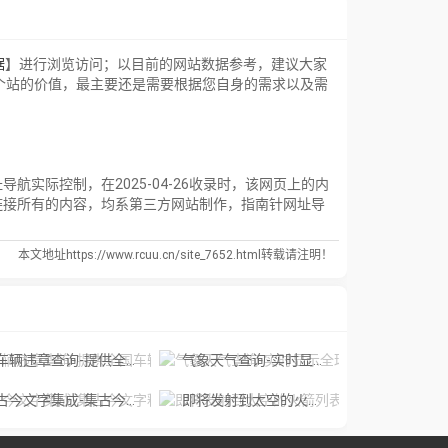
据
】进行浏览访问；以目前的网站数据参考，建议大家
个站的价值，最主要还是需要根据您自身的需求以及需
际控制，在2025-04-26收录时，该网页上的内
链接所有的内容，均系第三方网站制作，指南针网址导
本文地址https://www.rcuu.cn/site_7652.html转载请注明！
车辆违章查询-提供全国车辆违章查询结果
气象天气查询-实时显示全球天气，专业的气象预报，功能齐全并且预测的比较准确，无论你身处全世界的哪一个位置你都可以得到相对精准气象信息。
今文字集成-集古今文字释義、字形更革、音韵演变大全
即将发射到太空的火箭列表-NextRocket.Space近期火箭发射时间查询入口