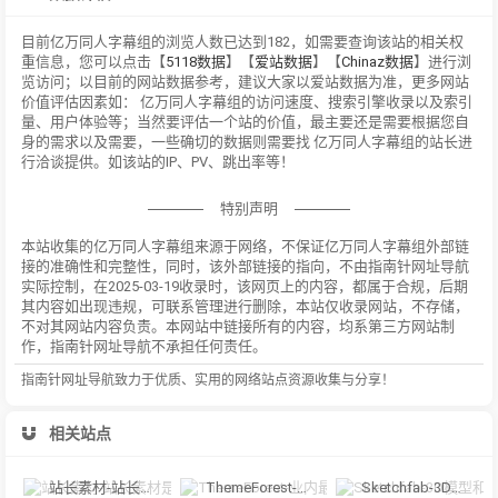
目前亿万同人字幕组的浏览人数已达到182，如需要查询该站的相关权
重信息，您可以点击【
5118数据
】【
爱站数据
】【
Chinaz数据
】进行浏
览访问；以目前的网站数据参考，建议大家以爱站数据为准，更多网站
价值评估因素如： 亿万同人字幕组的访问速度、搜索引擎收录以及索引
量、用户体验等；当然要评估一个站的价值，最主要还是需要根据您自
身的需求以及需要，一些确切的数据则需要找 亿万同人字幕组的站长进
行洽谈提供。如该站的IP、PV、跳出率等！
特别声明
本站收集的亿万同人字幕组来源于网络，不保证亿万同人字幕组外部链
接的准确性和完整性，同时，该外部链接的指向，不由指南针网址导航
实际控制，在2025-03-19收录时，该网页上的内容，都属于合规，后期
其内容如出现违规，可联系管理进行删除，本站仅收录网站，不存储，
不对其网站内容负责。本网站中链接所有的内容，均系第三方网站制
作，指南针网址导航不承担任何责任。
指南针网址导航致力于优质、实用的网络站点资源收集与分享！
相关站点
站长素材-站长素材是一家大型综合设计类素材网站，提供高清图片素材、PS
ThemeForest-业内最大的网站模板和CMS主题商城之一
Sketchfab-3D模型和AR内容的在线展示和交易平台