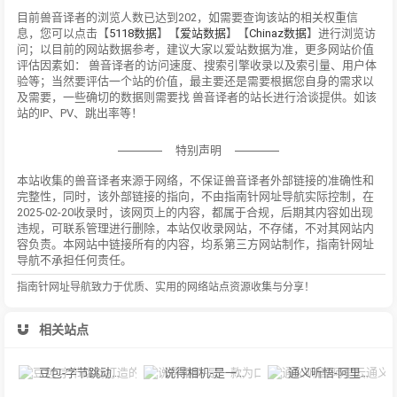
目前兽音译者的浏览人数已达到202，如需要查询该站的相关权重信
息，您可以点击【
5118数据
】【
爱站数据
】【
Chinaz数据
】进行浏览访
问；以目前的网站数据参考，建议大家以爱站数据为准，更多网站价值
评估因素如： 兽音译者的访问速度、搜索引擎收录以及索引量、用户体
验等；当然要评估一个站的价值，最主要还是需要根据您自身的需求以
及需要，一些确切的数据则需要找 兽音译者的站长进行洽谈提供。如该
站的IP、PV、跳出率等！
特别声明
本站收集的兽音译者来源于网络，不保证兽音译者外部链接的准确性和
完整性，同时，该外部链接的指向，不由指南针网址导航实际控制，在
2025-02-20收录时，该网页上的内容，都属于合规，后期其内容如出现
违规，可联系管理进行删除，本站仅收录网站，不存储，不对其网站内
容负责。本网站中链接所有的内容，均系第三方网站制作，指南针网址
导航不承担任何责任。
指南针网址导航致力于优质、实用的网络站点资源收集与分享！
相关站点
豆包-字节跳动打造的多功能AI对话工具
说得相机-是一款为口播视频创作者量身定制的智能拍摄工具
通义听悟-阿里云通义听悟是聚焦音视频内容的工作学习AI助手