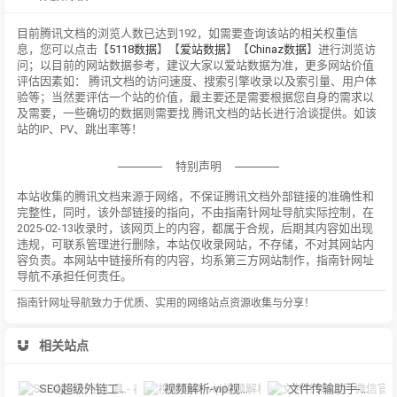
目前腾讯文档的浏览人数已达到192，如需要查询该站的相关权重信
息，您可以点击【
5118数据
】【
爱站数据
】【
Chinaz数据
】进行浏览访
问；以目前的网站数据参考，建议大家以爱站数据为准，更多网站价值
评估因素如： 腾讯文档的访问速度、搜索引擎收录以及索引量、用户体
验等；当然要评估一个站的价值，最主要还是需要根据您自身的需求以
及需要，一些确切的数据则需要找 腾讯文档的站长进行洽谈提供。如该
站的IP、PV、跳出率等！
特别声明
本站收集的腾讯文档来源于网络，不保证腾讯文档外部链接的准确性和
完整性，同时，该外部链接的指向，不由指南针网址导航实际控制，在
2025-02-13收录时，该网页上的内容，都属于合规，后期其内容如出现
违规，可联系管理进行删除，本站仅收录网站，不存储，不对其网站内
容负责。本网站中链接所有的内容，均系第三方网站制作，指南针网址
导航不承担任何责任。
指南针网址导航致力于优质、实用的网络站点资源收集与分享！
相关站点
SEO超级外链工具 - 在线批量发布外链_免费外链发布工具
视频解析-vip视频解析，建议使用谷歌浏览器。
文件传输助手-微信官方在线传文件，微信文件传输助手网页版，使用手机微信扫码传输文件！