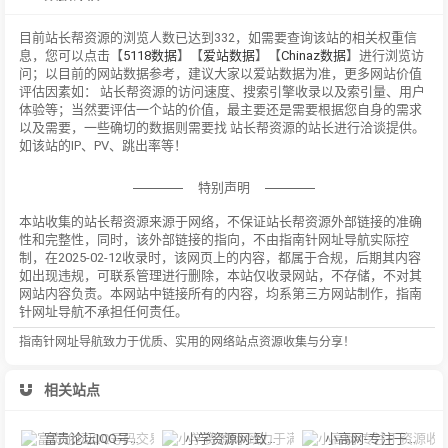
目前站长帮资源的浏览人数已达到332，如需要查询该站的相关权重信
息，您可以点击【
5118数据
】【
爱站数据
】【
Chinaz数据
】进行浏览访
问；以目前的网站数据参考，建议大家以爱站数据为准，更多网站价值
评估因素如： 站长帮资源的访问速度、搜索引擎收录以及索引量、用户
体验等；当然要评估一个站的价值，最主要还是需要根据您自身的需求
以及需要，一些确切的数据则需要找 站长帮资源的站长进行洽谈提供。
如该站的IP、PV、跳出率等！
特别声明
本站收集的站长帮资源来源于网络，不保证站长帮资源外部链接的准确
性和完整性，同时，该外部链接的指向，不由指南针网址导航实际控
制，在2025-02-12收录时，该网页上的内容，都属于合规，后期其内容
如出现违规，可联系管理进行删除，本站仅收录网站，不存储，不对其
网站内容负责。本网站中链接所有的内容，均系第三方网站制作，指南
针网址导航不承担任何责任。
指南针网址导航致力于优质、实用的网络站点资源收集与分享！
相关站点
富贵论坛|QQ号码交易平台|买卖QQ靓号|游戏账号出售|手机靓号|二手市场
小学资源网-致力于满足小学教师教学需要的关于小学教学的网站
小高网-专注于资源收集与活动分享_小高教学网精品源码_技术教程分享。