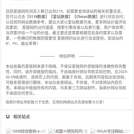
目前爱链网的浏览人数已达到210，如需要查询该站的相关权重信息，
您可以点击【
5118数据
】【
爱站数据
】【
Chinaz数据
】进行浏览访问；
以目前的网站数据参考，建议大家以爱站数据为准，更多网站价值评估
因素如： 爱链网的访问速度、搜索引擎收录以及索引量、用户体验等；
当然要评估一个站的价值，最主要还是需要根据您自身的需求以及需
要，一些确切的数据则需要找 爱链网的站长进行洽谈提供。如该站的
IP、PV、跳出率等！
特别声明
本站收集的爱链网来源于网络，不保证爱链网外部链接的准确性和完整
性，同时，该外部链接的指向，不由指南针网址导航实际控制，在2025-
02-09收录时，该网页上的内容，都属于合规，后期其内容如出现违规，
可联系管理进行删除，本站仅收录网站，不存储，不对其网站内容负
责。本网站中链接所有的内容，均系第三方网站制作，指南针网址导航
不承担任何责任。
指南针网址导航致力于优质、实用的网络站点资源收集与分享！
相关站点
SEO综合查询-seo综合查询可以查到该网站在各大搜索引擎的信息，包括收录，
友盟+-领先的开发者服务及数据智能服务商
51LA-专注网站统计与数据分析行业