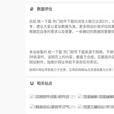
数据评估
目前 统一下载-热门软件下载的浏览人数已达到231
考，建议大家以爱站数据为准，更多网站价值评估因素
根据您自身的需求以及需要，一些确切的数据则需要找 
本站收集的 统一下载-热门软件下载来源于网络，不保
08收录时，该网页上的内容，都属于合规，后期其内
网站制作，指南针网址导航不承担任何责任。
指南针网址导航致力于优质、实用的网络站点资源收集与分享
相关站点
实用软件合集-软件会不定时的更新。所有内容仅供学习交流，严禁用于商业用途或者非法用途。
吾爱破解-吾爱破解精品软件区，软件安全加密解
精易论坛-富有学习气氛的编程技术论坛，易语言答疑互助模式，让新手的疑问得到解决
吾爱汇编论坛-学习软件逆向分析技术、专注于软件安