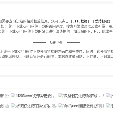
，如需要查询该站的相关权重信息，您可以点击【
5118数据
】【
爱站数据
】
如： 统一下载-热门软件下载的访问速度、搜索引擎收录以及索引量、
统一下载-热门软件下载的站长进行洽谈提供。如该站的IP、PV、跳出
特别声明
证 统一下载-热门软件下载外部链接的准确性和完整性，同时，该外部链接的
容如出现违规，可联系管理进行删除，本站仅收录网站，不存储，不对其
！
密论坛
423Down-分享常用软件，有去广告版，绿色软件、破解VIP软件。'
果核剥壳-分享破解软件、绿色软件，Windows系统，破解软件资源分享平台
小
全领域
大眼仔-分享日常工作生活办公技术资源为主,大眼仔热衷于分享互联网上一切所有美好事物,希望和您一起成长。
QiuQuan-精品软件分享博客，专注于软件的绿化、精简与优化。
行