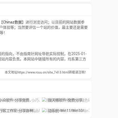
【
Chinaz数据
】进行浏览访问；以目前的网站数据参
用户体验等；当然要评估一个站的价值，最主要还是需要
率等！
指向，不由指南针网址导航实际控制，在2025-01-
网站内容负责。本网站中链接所有的内容，均系第三方
本文地址https://www.rcuu.cn/site_7413.html转载请注明！
众软件-分享免费、小巧、实用、有趣、绿色的软件网站
我天哪软件-免费分享绿色破解软件资源，第一时间免费分享实用的软件、电影、系统等。
客工作室-分享各种精品软件下载、经典电影和各种视频教程打包下载
动系统-Win11/Win10/Win7专业版高速免费下载