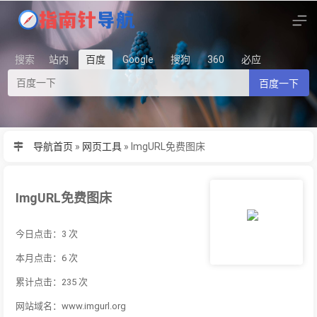
搜索
站内
百度
Google
搜狗
360
必应
百度一下
导航首页
»
网页工具
»
ImgURL免费图床
ImgURL免费图床
今日点击：3 次
本月点击：6 次
累计点击：235 次
网站域名：www.imgurl.org