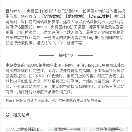
目前ImgURL免费图床的浏览人数已达到235，如需要查询该站的相关权
重信息，您可以点击【
5118数据
】【
爱站数据
】【
Chinaz数据
】进行浏
览访问；以目前的网站数据参考，建议大家以爱站数据为准，更多网站
价值评估因素如： ImgURL免费图床的访问速度、搜索引擎收录以及索
引量、用户体验等；当然要评估一个站的价值，最主要还是需要根据您
自身的需求以及需要，一些确切的数据则需要找 ImgURL免费图床的站
长进行洽谈提供。如该站的IP、PV、跳出率等！
特别声明
本站收集的ImgURL免费图床来源于网络，不保证ImgURL免费图床外部
链接的准确性和完整性，同时，该外部链接的指向，不由指南针网址导
航实际控制，在2025-01-08收录时，该网页上的内容，都属于合规，后
期其内容如出现违规，可联系管理进行删除，本站仅收录网站，不存
储，不对其网站内容负责。本网站中链接所有的内容，均系第三方网站
制作，指南针网址导航不承担任何责任。
指南针网址导航致力于优质、实用的网络站点资源收集与分享！
相关站点
SEO超级外链工具 - 在线批量发布外链_免费外链发布工具
视频解析-vip视频解析，建议使用谷歌浏览器。
文件传输助手-微信官方在线传文件，微信文件传输助手网页版，使用手机微信扫码传输文件！