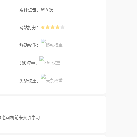
累计点击：696 次
网站打分：
移动权重：
360权重：
头条权重：
位老司机前来交流学习