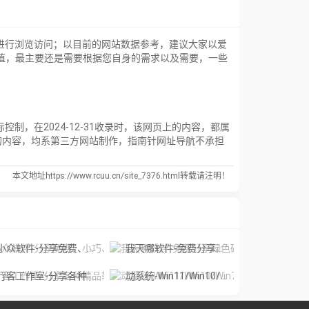
进行浏览访问；以目前的网站数据参考，建议大家以爱
价值，最主要还是需要根据您自身的需求以及需要，一些
，在2024-12-31收录时，该网页上的内容，都属
的内容，均系第三方网站制作，指南针网址导航不承担
本文地址https://www.rcuu.cn/site_7376.html转载请注明！
众软件-分享免费、小巧、实用、有趣、绿色的软件网站
我天哪软件-免费分享绿色破解软件资源，第一时间免费分享实用的软件、电影、系统等。
客工作室-分享各种精品软件下载、经典电影和各种视频教程打包下载
动系统-Win11/Win10/Win7专业版高速免费下载