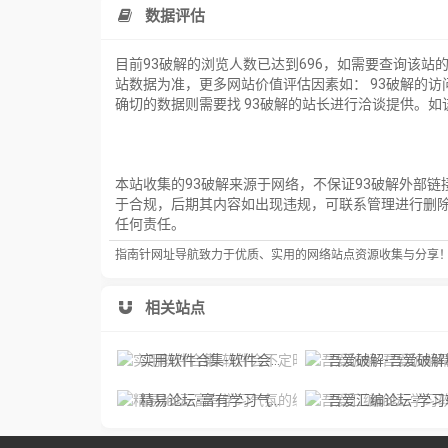
数据评估
目前93破解的浏览人数已达到696，如需要查询该站
站数据为准，更多网站价值评估因素如： 93破解的
确切的数据则需要找 93破解的站长进行洽谈提供。如该
本站收集的93破解来源于网络，不保证93破解外部链
于合规，后期其内容如出现违规，可联系管理进行删
任何责任。
指南针网址导航致力于优质、实用的网络站点资源收集与分享
相关站点
实用软件合集-软件会不定时的更新。所有内容仅供学习交流，严禁用于商业用途或者非法用途。
吾爱破解-吾爱破解精品软件区，软件安全加密解
精易论坛-富有学习气氛的编程技术论坛，易语言答疑互助模式，让新手的疑问得到解决
吾爱汇编论坛-学习软件逆向分析技术、专注于软件安