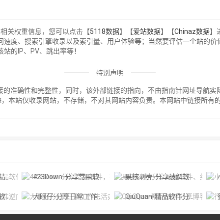
的相关权重信息，您可以点击【
5118数据
】【
爱站数据
】【
Chinaz数据
】
访问速度、搜索引擎收录以及索引量、用户体验等；当然要评估一个站的
站的IP、PV、跳出率等！
特别声明
接的准确性和完整性，同时，该外部链接的指向，不由指南针网址导航实际控制
除，本站仅收录网站，不存储，不对其网站内容负责。本网站中链接所有
！
密论坛
423Down-分享常用软件，有去广告版，绿色软件、破解VIP软件。'
果核剥壳-分享破解软件、绿色软件，Windows系统，破解软件资源分享平台
小
全领域
大眼仔-分享日常工作生活办公技术资源为主,大眼仔热衷于分享互联网上一切所有美好事物,希望和您一起成长。
QiuQuan-精品软件分享博客，专注于软件的绿化、精简与优化。
行