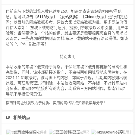
目前东坡下载的浏览人数已达到253，如需要查询该站的相关权重信
息，您可以点击【
5118数据
】【
爱站数据
】【
Chinaz数据
】进行浏览访
问；以目前的网站数据参考，建议大家以爱站数据为准，更多网站价值
评估因素如： 东坡下载的访问速度、搜索引擎收录以及索引量、用户体
验等；当然要评估一个站的价值，最主要还是需要根据您自身的需求以
及需要，一些确切的数据则需要找 东坡下载的站长进行洽谈提供。如该
站的IP、PV、跳出率等！
特别声明
本站收集的东坡下载来源于网络，不保证东坡下载外部链接的准确性和
完整性，同时，该外部链接的指向，不由指南针网址导航实际控制，在
2024-12-31收录时，该网页上的内容，都属于合规，后期其内容如出现
违规，可联系管理进行删除，本站仅收录网站，不存储，不对其网站内
容负责。本网站中链接所有的内容，均系第三方网站制作，指南针网址
导航不承担任何责任。
指南针网址导航致力于优质、实用的网络站点资源收集与分享！
相关站点
实用软件合集-软件会不定时的更新。所有内容仅供学习交流，严禁用于商业用途或者非法用途。
吾爱破解-吾爱破解精品软件区，软件安全加密解密论坛
423Down-分享常用软件，有去广告版，绿色软件、破解VIP软件。'