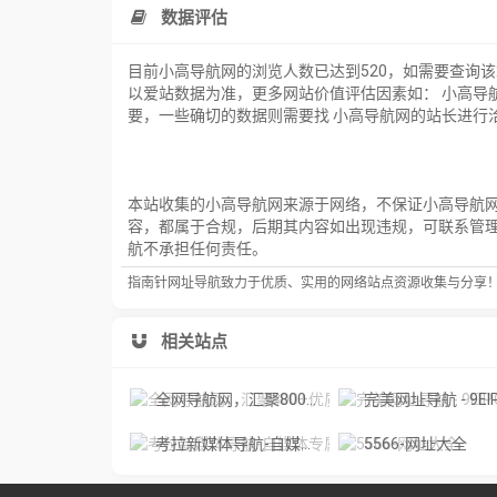
数据评估
目前小高导航网的浏览人数已达到520，如需要查询
以爱站数据为准，更多网站价值评估因素如： 小高导
要，一些确切的数据则需要找 小高导航网的站长进行洽
本站收集的小高导航网来源于网络，不保证小高导航网外
容，都属于合规，后期其内容如出现违规，可联系管
航不承担任何责任。
指南针网址导航致力于优质、实用的网络站点资源收集与分享
相关站点
全网导航网，汇聚800+优质导航网站入口
完美网址导航 - 9EIP.COM_ 好用好玩的宝藏资源
考拉新媒体导航-自媒体专属
5566-网址大全