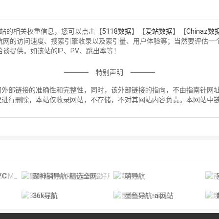
该站的相关权重信息，您可以点击【
5118数据
】【
爱站数据
】【
Chinaz数
航网的访问速度、搜索引擎收录以及索引量、用户体验等；当然要评估一
谈提供。如该站的IP、PV、跳出率等！
特别声明
部链接的准确性和完整性，同时，该外部链接的指向，不由指南针网址导航实
理进行删除，本站仅收录网站，不存储，不对其网站内容负责。本网站中
！
分享站
聚神铺导航-精选全网超好用的资源网站
萌导航
36k导航
墨鱼导航-ai网站