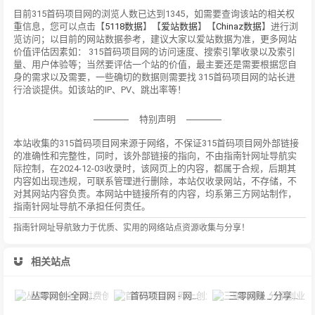
目前315首码项目网的浏览人数已达到1345，如需要查询该站的相关权
重信息，您可以点击【
5118数据
】【
爱站数据
】【
Chinaz数据
】进行浏
览访问；以目前的网站数据参考，建议大家以爱站数据为准，更多网站
价值评估因素如： 315首码项目网的访问速度、搜索引擎收录以及索引
量、用户体验等；当然要评估一个站的价值，最主要还是需要根据您自
身的需求以及需要，一些确切的数据则需要找 315首码项目网的站长进
行洽谈提供。如该站的IP、PV、跳出率等！
特别声明
本站收集的315首码项目网来源于网络，不保证315首码项目网外部链接
的准确性和完整性，同时，该外部链接的指向，不由指南针网址导航实
际控制，在2024-12-03收录时，该网页上的内容，都属于合规，后期其
内容如出现违规，可联系管理进行删除，本站仅收录网站，不存储，不
对其网站内容负责。本网站中链接所有的内容，均系第三方网站制作，
指南针网址导航不承担任何责任。
指南针网址导航致力于优质、实用的网络站点资源收集与分享！
相关站点
丛零网创-全网付费创业项目和网络知识教程
首码项目网 - 网上创业赚钱首码项目发布推广平台_318首码网
三零网赚 _ 分享创业资讯_最新网络赚钱项目资源博客