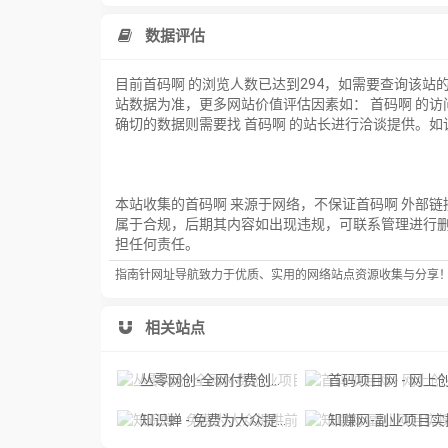
数据评估
目前首码啊 的浏览人数已达到294，如需要查询该站
站数据为准，更多网站价值评估因素如： 首码啊 的
确切的数据则需要找 首码啊 的站长进行洽谈提供。如该
本站收集的首码啊 来源于网络，不保证首码啊 外部链
属于合规，后期其内容如出现违规，可联系管理进行
担任何责任。
指南针网址导航致力于优质、实用的网络站点资源收集与分享
相关站点
丛零网创-全网付费创业项目和网络知识教程
首码项目网 - 网上创业赚钱首码项目发布推广平台_31
知识蝉 - 免费为大众提供前沿的创业副业的项目
知赚网-副业项目实操基