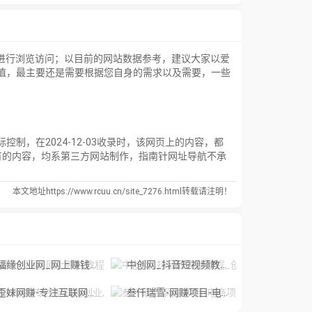
进行浏览访问；以目前的网站数据参考，建议大家以爱
价值，最主要还是需要根据您自身的需求以及需要，一些
，在2024-12-03收录时，该网页上的内容，都
有的内容，均系第三方网站制作，指南针网址导航不承
本文地址https://www.rcuu.cn/site_7276.html转载请注明！
福缘创业网_网上赚钱教程_网络创业项目
中创网_抖音短视频教程_创业项目_中赚
妹网赚-专注互联网创业,信息差副业研究,拒绝割韭菜
叁仟瑞雪-网赚项目-电商项目-短视频项目-免费分享网络赚钱项目