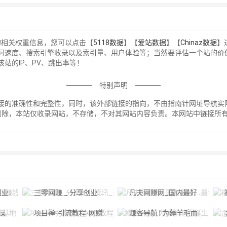
的相关权重信息，您可以点击【
5118数据
】【
爱站数据
】【
Chinaz数据
】
访问速度、搜索引擎收录以及索引量、用户体验等；当然要评估一个站的
站的IP、PV、跳出率等！
特别声明
接的准确性和完整性，同时，该外部链接的指向，不由指南针网址导航实际控制
删除，本站仅收录网站，不存储，不对其网站内容负责。本网站中链接所
！
8首码网
三零网赚 _ 分享创业资讯_最新网络赚钱项目资源博客
凡夫网赚网_国内最好、最讲信用、最具权威的网赚平台之一。
地
项目禅-引流教程-网赚教程-副业教程-引流技术-副业-网络赚钱项目
赚客导航 | 为薅羊毛而诞生
歪